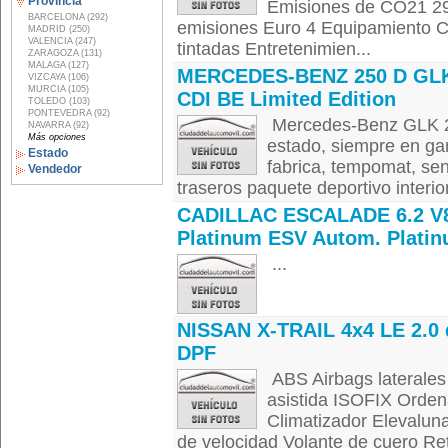
Provincia
Emisiones de CO21 29
BARCELONA (292)
emisiones Euro 4 Equipamiento C
MADRID (250)
VALENCIA (247)
tintadas Entretenimien...
ZARAGOZA (131)
MALAGA (127)
MERCEDES-BENZ 250 D GLK
VIZCAYA (106)
MURCIA (105)
CDI BE Limited Edition
TOLEDO (103)
PONTEVEDRA (92)
Mercedes-Benz GLK 22
NAVARRA (92)
Más opciones
estado, siempre en gar
Estado
fabrica, tempomat, sen
Vendedor
traseros paquete deportivo interior 
CADILLAC ESCALADE 6.2 V
Platinum ESV Autom. Plati
...
NISSAN X-TRAIL 4x4 LE 2.0 
DPF
ABS Airbags laterale
asistida ISOFIX Orden
Climatizador Elevaluna
de velocidad Volante de cuero Ret