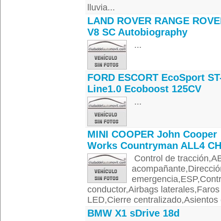
lluvia...
LAND ROVER RANGE ROVER
V8 SC Autobiography
...
FORD ESCORT EcoSport ST
Line1.0 Ecoboost 125CV
...
MINI COOPER John Cooper
Works Countryman ALL4 CH
Control de tracción,A
acompañante,Dirección
emergencia,ESP,Contro
conductor,Airbags laterales,Faro
LED,Cierre centralizado,Asientos d
BMW X1 sDrive 18d