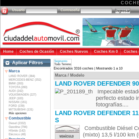
COCHE
Usuario
Contraseña
Home
Coches de Ocasión
Coches Nuevos
Coches Km 0
Coches 
Segmento
Aplicar Filtros
Todo Terreno
Encontrados 3316 coches | Mostrando 1 a 10
Marca
Marca / Modelo
LAND ROVER (384)
MERCEDES-BENZ (352)
LAND ROVER DEFENDER 90
BMW (263)
TOYOTA (260)
Impecable estado,
AUDI (242)
VOLKSWAGEN (227)
perfecto estado 
JEEP (183)
NISSAN (161)
fotografías....
FORD (159)
MITSUBISHI (131)
LAND ROVER DEFENDER 11
Más opciones
Combustible
S
Diesel (2332)
Combustible Diésel C
Gasolina (794)
Híbrido (142)
(mixto) 13,5 l/100 km 
Eléctrico (48)