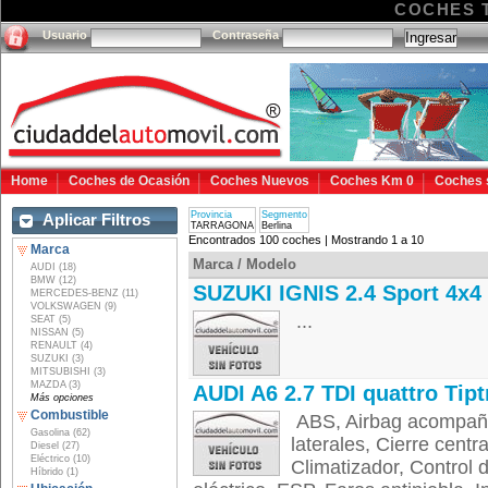
COCHES 
Usuario
Contraseña
Home
Coches de Ocasión
Coches Nuevos
Coches Km 0
Coches 
Provincia
Segmento
Aplicar Filtros
TARRAGONA
Berlina
Encontrados 100 coches | Mostrando 1 a 10
Marca
Marca / Modelo
AUDI (18)
BMW (12)
SUZUKI IGNIS 2.4 Sport 4x4
MERCEDES-BENZ (11)
VOLKSWAGEN (9)
...
SEAT (5)
NISSAN (5)
RENAULT (4)
SUZUKI (3)
MITSUBISHI (3)
MAZDA (3)
AUDI A6 2.7 TDI quattro Tipt
Más opciones
Combustible
ABS, Airbag acompañan
Gasolina (62)
laterales, Cierre cent
Diesel (27)
Eléctrico (10)
Climatizador, Control d
Híbrido (1)