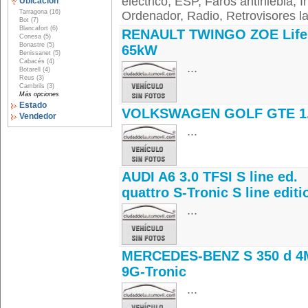
eléctrico, ESP, Faros antiniebla, I
Ubicación
Tarragona (16)
Ordenador, Radio, Retrovisores lat
Bot (7)
Blancafort (6)
RENAULT TWINGO ZOE Life
Conesa (5)
Bonastre (5)
65kW
Benissanet (5)
Cabacés (4)
...
Botarell (4)
Reus (3)
Cambrils (3)
Más opciones
Estado
VOLKSWAGEN GOLF GTE 1
Vendedor
...
AUDI A6 3.0 TFSI S line ed.
quattro S-Tronic S line editi
...
MERCEDES-BENZ S 350 d 4
9G-Tronic
...