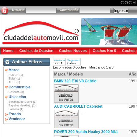
COCH
Usuario
Contraseña
Home
Coches de Ocasión
Coches Nuevos
Coches Km 0
Coches 
Provincia
Segmento
Aplicar Filtros
SORIA
Cabrio
Encontrados 3 coches | Mostrando 1 a 3
Marca
Marca / Modelo
Año
ROVER (1)
BMW (1)
BMW 320 E30 V8 Cabrio
199
AUDI (1)
...
Combustible
Gasolina (3)
Ubicación
Berlanga de Duero (1)
Bayubas de Abajo (1)
AUDI CABRIOLET Cabriolet
199
Baraona (1)
...
Estado
Vendedor
ROVER 200 Austin-Healey 3000 Mk1
197