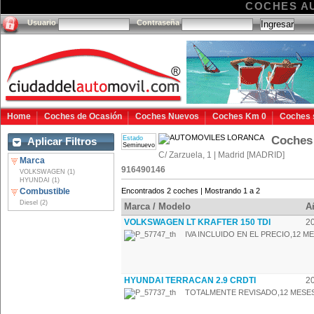
COCHES A
Usuario
Contraseña
Home
Coches de Ocasión
Coches Nuevos
Coches Km 0
Coches 
Coche
Estado
Aplicar Filtros
Seminuevo
C/ Zarzuela, 1 | Madrid [MADRID]
Marca
916490146
VOLKSWAGEN (1)
HYUNDAI (1)
Combustible
Encontrados 2 coches | Mostrando 1 a 2
Diesel (2)
Marca / Modelo
A
VOLKSWAGEN LT KRAFTER 150 TDI
2
IVA INCLUIDO EN EL PRECIO,12 ME
HYUNDAI TERRACAN 2.9 CRDTI
2
TOTALMENTE REVISADO,12 MESES 