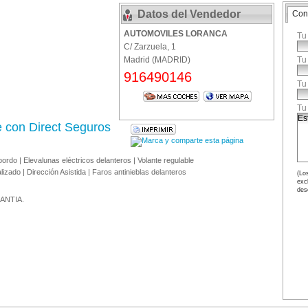
Datos del Vendedor
Con
AUTOMOVILES LORANCA
Tu
C/ Zarzuela, 1
Madrid (MADRID)
Tu
916490146
Tu
Tu
e con Direct Seguros
ordo | Elevalunas eléctricos delanteros | Volante regulable
alizado | Dirección Asistida | Faros antinieblas delanteros
(Los
exc
des
ANTIA.