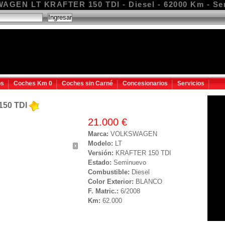
GEN LT KRAFTER 150 TDI - Diesel - 62000 Km - S
os
Coches Km 0
Coches sin Carné
Concesionarios
Servicios
50 TDI
21.000 €
Marca:
VOLKSWAGEN
Modelo:
LT
Versión:
KRAFTER 150 TDI
Estado:
Seminuevo
Combustible:
Diesel
Color Exterior:
BLANCO
F. Matric.:
6/2008
Km:
62.000