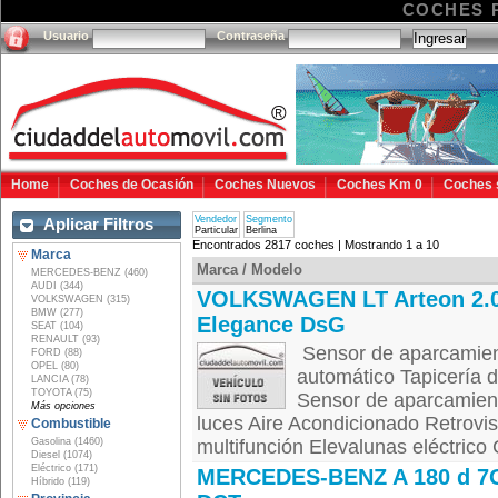
COCHES 
Usuario
Contraseña
Home
Coches de Ocasión
Coches Nuevos
Coches Km 0
Coches 
Vendedor
Segmento
Aplicar Filtros
Particular
Berlina
Encontrados 2817 coches | Mostrando 1 a 10
Marca
Marca / Modelo
MERCEDES-BENZ (460)
AUDI (344)
VOLKSWAGEN LT Arteon 2.0
VOLKSWAGEN (315)
BMW (277)
Elegance DsG
SEAT (104)
RENAULT (93)
Sensor de aparcamient
FORD (88)
OPEL (80)
automático Tapicería d
LANCIA (78)
TOYOTA (75)
Sensor de aparcamient
Más opciones
luces Aire Acondicionado Retroviso
Combustible
Gasolina (1460)
multifunción Elevalunas eléctrico 
Diesel (1074)
Eléctrico (171)
MERCEDES-BENZ A 180 d 7
Híbrido (119)