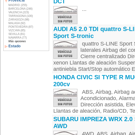
DCT
Provincia
MADRID (255)
...
BARCELONA (246)
VALENCIA (223)
TARRAGONA (100)
ZARAGOZA (98)
MALAGA (92)
PONTEVEDRA (87)
AUDI A5 2.0 TDI quattro S-L
VIZCAYA (85)
SEVILLA (81)
Sport S-tronic
NAVARRA (77)
Más opciones
quattro S-LINE Sport S
Estado
laterales Airbag del 
Cierre centralizado Di
xenon Llantas de aleación Suspe
antiniebla Start/Stop automático El
HONDA CIVIC SI TYPE R M
200cv
ABS, Airbag, Airbag a
Acondicionado, Alarma,
Dirección asistida, Ele
Llantas de aleación, Radio/CD, Te
SUBARU IMPREZA WRX 2.0 
AWD
4WD, ABS, Airbag, Ai