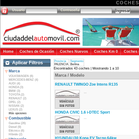
COCHES
Usuario
Contraseña
Home
Coches de Ocasión
Coches Nuevos
Coches Km 0
Coches 
Provincia
Segmento
Aplicar Filtros
PALENCIA
Berlina
Encontrados 43 coches | Mostrando 1 a 10
Marca
Marca / Modelo
VOLKSWAGEN (6)
MERCEDES-BENZ (4)
AUDI (4)
RENAULT TWINGO Zoe Intens R135
HONDA (3)
BMW (3)
...
TOYOTA (2)
RENAULT (2)
OPEL (2)
NISSAN (2)
LEXUS (2)
HONDA CIVIC 1.6 i-DTEC Sport
Más opciones
...
Combustible
Gasolina (26)
Diesel (9)
Eléctrico (6)
Híbrido (2)
HYUNDAI i30 Kona EV Tecno 64kw