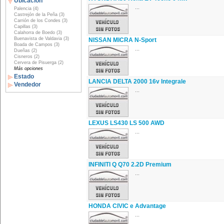
Ubicación
...
Palencia (4)
Castrejón de la Peña (3)
Carrión de los Condes (3)
Capillas (3)
Calahorra de Boedo (3)
Buenavista de Valdavia (3)
NISSAN MICRA N-Sport
Boada de Campos (3)
...
Dueñas (2)
Cisneros (2)
Cervera de Pisuerga (2)
Más opciones
Estado
LANCIA DELTA 2000 16v Integrale
Vendedor
...
LEXUS LS430 LS 500 AWD
...
INFINITI Q Q70 2.2D Premium
...
HONDA CIVIC e Advantage
...