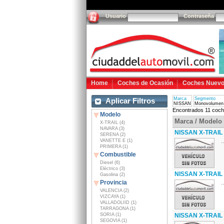
Usuario
Contraseña
Home
Coches de Ocasión
Coches Nuev
Marca
Segmento
Aplicar Filtros
NISSAN
Monovolumen
Encontrados 11 coch
Modelo
Marca / Modelo
X-TRAIL (4)
NAVARA (3)
NISSAN X-TRAIL 
SERENA (2)
VANETTE E (1)
..
PRIMERA (1)
Combustible
Diesel (6)
Eléctrico (3)
NISSAN X-TRAIL 
Gasolina (2)
Provincia
..
VALENCIA (2)
VIZCAYA (1)
VALLADOLIID (1)
TARRAGONA (1)
SORIA (1)
NISSAN X-TRAIL
SEGOVIA (1)