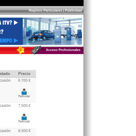
Regístro Particulares
|
Publicidad
0
Acceso Profesionales
stado
Precio
casión
6.700 €
casión
7.500 €
casión
8.500 €