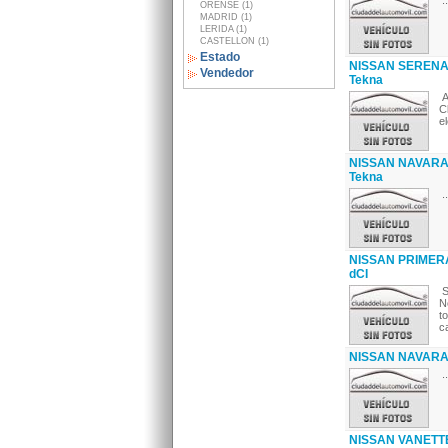
..
ORENSE (1)
MADRID (1)
LERIDA (1)
CASTELLON (1)
Estado
NISSAN SERENA E
Vendedor
Tekna
A
C
e
NISSAN NAVARA 
Tekna
..
NISSAN PRIMERA 
dCI
S
N
t
c
NISSAN NAVARA
..
NISSAN VANETTE