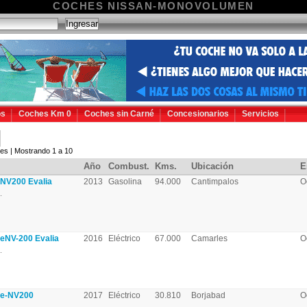
COCHES NISSAN-MONOVOLUMEN
os
Coches Km 0
Coches sin Carné
Concesionarios
Servicios
es | Mostrando 1 a 10
Año
Combust.
Kms.
Ubicación
E
NV200 Evalia
2013
Gasolina
94.000
Cantimpalos
O
.
eNV-200 Evalia
2016
Eléctrico
67.000
Camarles
O
.
 e-NV200
2017
Eléctrico
30.810
Borjabad
O