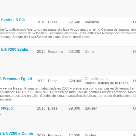
.
valia 1.5 DCI
2016
Diesel
72.500
Valencia
O
ire Acondicionado Apertura y arranque sin llave Ayuda aparcamiento Cámara de aparcamien
limatizador Control de velocidad Elevalunas eléctrico Faros antiniebla Navegador Retrovisore
léctricos Sensor de lluvia Sensor de luces Volante multifunción...
E-NV200 Evalia
2015
Gasolina
60.200
Derio
O
.
Primastar Fg. 1.9
Castellón de la
2003
Diesel
228.000
O
Plana/Castelló de la Plana
e vende Nissan Primastar matriculada en 2003 y preparada como camper en Sintermovil en
o fumador. MOTOR 1.9 dci 82cv ITV recién pasada Caja de cambios recién cambiada. Moto
otalmente revisado en taller. Cambio de juntas, casquillos de bielas, correa de distribución rec
ambiada,...
 NV200
2016
Diesel
29.000
Bausen
O
.
 E NV200 e-Combi
2017
Eléctrico
12.000
Madrid
S