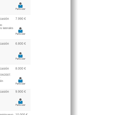
casión
7.990 €
to
s laterales
casión
6.800 €
casión
8.000 €
 04/2007.
r
ién
casión
9.900 €
eminuevo
10.000 €