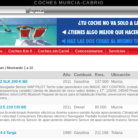
COCHES MURCIA-CABRIO
os
Coches Km 0
Coches sin Carné
Concesionarios
Servicios
es | Mostrando 1 a 10
Año
Combust.
Kms.
Ubicación
 SLK 200 K BE
2011
Gasolina
137.000
Murcia
avegador Becker MAP PILOT Techo solar panorámico con MAGIC SKY CONTROL (cristal
ransparencia variable) Llantas de aleación de cinco radios dobles y 17", 225/45, 245/40 Pree
eléfono móvil (UHI) Bluetooh Paquete de luces para el habitáculo Interfaz universal en repos
ntra...
 E 220 CDI BE
2011
Diesel
85.000
Murcia
ire Acondicionado Asientos eléctricos Asiento trasero partido Ayuda aparcamiento Climatizad
e velocidad Cortavientos Elevalunas eléctrico Navegador Pantalla frontal Reposabrazos Ret
aterales eléctricos Sensor de aparcamiento delantero Sensor de aparcamiento trasero Sensor d
4 4 Targa
1990
Gasolina
211.168
Totana