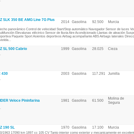
.
SLK 350 BE AMG Line 7G Plus
2014
Gasolina
92.500
Murcia
echo panorámico Control de velocidad Start/Stop automático Navegador Sensor de luces Vo
ultifunción Elevalunas eléctrico Sensor de lluvia Aire Acondicionado Llantas de aleación Sus
eportiva Paquete Sport Asientos deportivos Airbag acompañante ABS Airbags laterales Direcc
istida...
SL 500 Cabrio
1999
Gasolina
28.025
Cieza
.
 430
2003
Gasolina
117.291
Jumilla
.
Molina de
ER Veloce Pininfarina
1981
Gasolina
61.500
Segura
.
 190 SL
1970
Gasolina
17.100
Murcia
0/1963 17090 km 1897 cc 105 CV Tanto interior como exterior y mecanicamente en excelen