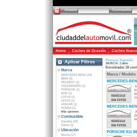
Usuario
Contraseña
Home
Coches de Ocasión
Coches Nuev
Provincia
Segmento
Aplicar Filtros
MURCIA
Cabrio
Encontrados 28 coch
Marca
Marca / Modelo
MERCEDES-BENZ (10)
BMW (5)
MERCEDES-BENZ
PEUGEOT (2)
VOLKSWAGEN (1)
N
PORSCHE (1)
t
MINI (1)
t
LOTUS (1)
ce
LEXUS (1)
JAGUAR (1)
MERCEDES-BENZ
HONDA (1)
A
Más opciones
d
Combustible
l
Gasolina (25)
Diesel (3)
Ubicación
PORSCHE 911 96
Murcia (17)