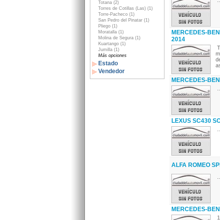
..
Totana (2)
Torres de Cotillas (Las) (1)
Torre-Pacheco (1)
San Pedro del Pinatar (1)
Pliego (1)
MERCEDES-BENZ 
Moratalla (1)
Molina de Segura (1)
2014
Kuartango (1)
T
Jumilla (1)
m
Más opciones
d
Estado
as
Vendedor
MERCEDES-BENZ 
..
LEXUS SC430 SC
..
ALFA ROMEO SPID
..
MERCEDES-BENZ
1