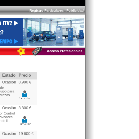
Regístro Particulares
|
Publicidad
0
Acceso Profesionales
Estado
Precio
Ocasión
8.990 €
 de
quipo para
abrazos
Ocasión
8.800 €
or Control
rovisores
e ll...
Ocasión
19.600 €