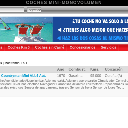
COCHES MINI-MONOVOLUMEN
os
Coches Km 0
Coches sin Carné
Concesionarios
Servicios
s | Mostrando 1 a 1
Año
Combust.
Kms.
Ubicación
Countryman Mini ALL4 Aut.
1970
Gasolina
95.000
Coruña (A)
ire Acondicionado Ajuste lumbar Asientos calef. Asiento trasero partido Climatizador Control 
elocidad Elevalunas eléctrico Navegador Parabrisas delantero calefactable Reposabrazos R
aterales eléctricos Sensor de aparcamiento trasero Sensor de lluvia Sensor de luces Tec...