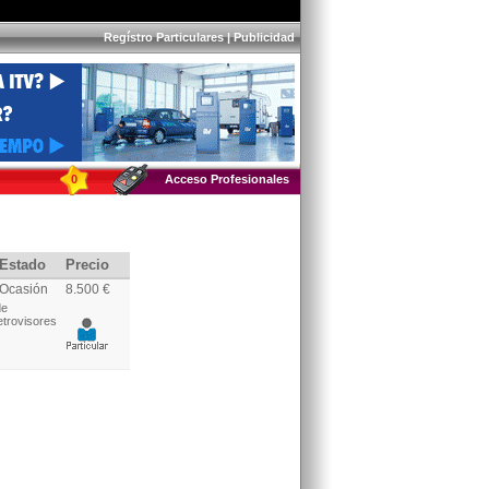
Regístro Particulares
|
Publicidad
0
Acceso Profesionales
Estado
Precio
Ocasión
8.500 €
de
etrovisores