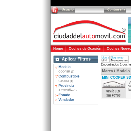
Usuario
Contraseña
Home
Coches de Ocasión
Coches Nuev
Marca
Segmento
Aplicar Filtros
MINI
Monovolumen
Encontrados 1 coche
Modelo
Marca / Modelo
COOPER (1)
Combustible
MINI COOPER SD 
Gasolina (1)
A
Provincia
v
l
A CORUÑA (1)
Estado
Vendedor