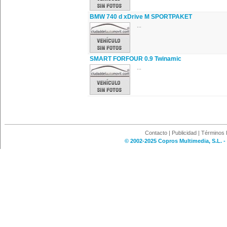
BMW 740 d xDrive M SPORTPAKET
...
SMART FORFOUR 0.9 Twinamic
...
Contacto
|
Publicidad
|
Términos 
© 2002-2025 Copros Multimedia, S.L. -