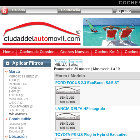
COCHES
Usuario
Contraseña
Home
Coches de Ocasión
Coches Nuevos
Coches Km 0
Coches 
Provincia
Segmento
Aplicar Filtros
MELILLA
Berlina
Encontrados 39 coches | Mostrando 1 a 10
Marca
Marca / Modelo
MERCEDES-BENZ (7)
AUDI (4)
FORD FOCUS 2.3 EcoBoost S&S ST
RENAULT (3)
FORD (3)
...
BMW (3)
TOYOTA (2)
MASERATI (2)
LANCIA (2)
VOLKSWAGEN (1)
LANCIA DELTA HF Integrale
SUZUKI (1)
...
Más opciones
Combustible
Gasolina (26)
Diesel (12)
Eléctrico (1)
TOYOTA PRIUS Plug-in Hybrid Executive
Ubicación