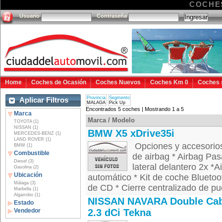
COCHE
Usuario
Contraseña
Home
Coches de Ocasión
Coches Nuevos
Coches Km 0
Coches 
Provincia
Segmento
Aplicar Filtros
MALAGA
Pick Up
Encontrados 5 coches | Mostrando 1 a 5
Marca
Marca / Modelo
TOYOTA (1)
NISSAN (1)
BMW X5 xDrive35i
MERCEDES-BENZ (1)
LAND ROVER (1)
Opciones y accesori
BMW (1)
Combustible
de airbag * Airbag Pasa
Diesel (3)
lateral delantero 2x *
Gasolina (2)
Ubicación
automático * Kit de coche Blueto
Málaga (3)
de CD * Cierre centralizado de pue
Marbella (1)
Algarrobo (1)
NISSAN NAVARA Double Cab
Estado
Vendedor
2.3 dCi Tekna