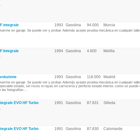
.
 integrale
1993
Gasolina
94.000
Murcia
uerme en garaje. Se puede ver y probar. Además acepto prueba mecánica en cualquier taller.
 Integrale
1994
Gasolina
4.600
Melilla
.
voluzione
1993
Gasolina
118.000
Madrid
uerme en garaje. Se puede ver y probar. Además acepto prueba mecánica en cualquier taller
mpecable estado, sin roces ni rayas en carrocería y perfecto estado interior, como se pued
 las fotografías....
tegrale EVO HF Turbo
1991
Gasolina
87.831
Silleda
.
tegrale EVO HF Turbo
1991
Gasolina
87.830
Calomarde
.