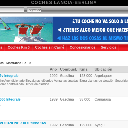
COCHES LANCIA-BERLINA
os
Coches Km 0
Coches sin Carné
Concesionarios
Servicios
es | Mostrando 1 a 10
Año
Combust.
Kms.
Ubicación
v Integrale
1992
Gasolina
123.000
Argelaguer
ire Acondicionado Elevalunas eléctrico Ventanas tintadas Extra Llantas de aleación Segurid
ierre centralizado Dirección asistida...
00 Integrale
1989
Gasolina
38.000
Camarasa
.
OLUZIONE 2.0i.e. turbo 16V
1992
Gasolina
129.000
Ayegui