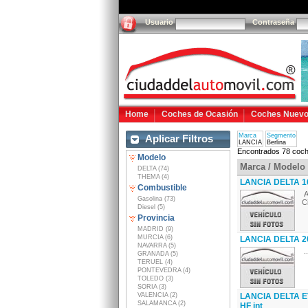
Usuario
Contraseña
Home
Coches de Ocasión
Coches Nuev
Marca
Segmento
Aplicar Filtros
LANCIA
Berlina
Encontrados 78 coch
Modelo
Marca / Modelo
DELTA (74)
THEMA (4)
LANCIA DELTA 16
Combustible
A
Gasolina (73)
C
Diesel (5)
Provincia
MADRID (9)
MURCIA (6)
LANCIA DELTA 20
NAVARRA (5)
..
GRANADA (5)
TERUEL (4)
PONTEVEDRA (4)
TOLEDO (3)
SORIA (3)
VALENCIA (2)
LANCIA DELTA EV
SALAMANCA (2)
HF int