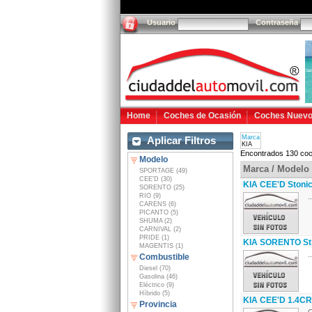
Usuario
Contraseña
Home
Coches de Ocasión
Coches Nuev
Marca
Aplicar Filtros
KIA
Encontrados 130 coc
Modelo
Marca / Modelo
SPORTAGE (49)
CEE'D (30)
KIA CEE'D Stonic
SORENTO (25)
RIO (9)
..
CARENS (6)
PICANTO (5)
SHUMA (2)
CARNIVAL (2)
PRIDE (1)
KIA SORENTO St
MAGENTIS (1)
..
Combustible
Diesel (70)
Gasolina (46)
Eléctrico (9)
Híbrido (5)
KIA CEE'D 1.4C
Provincia