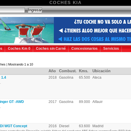
COCHES KIA
os
Coches Km 0
Coches sin Carné
Concesionarios
Servicios
hes | Mostrando 1 a 10
Año
Combust.
Kms.
Ubicación
 1.4
2018
Gasolina
65.500
Ateca
.
inger GT -AWD
2017
Gasolina
89.000
Alfauir
.
RDI WGT Concept
2016
Diesel
63.600
Madrid