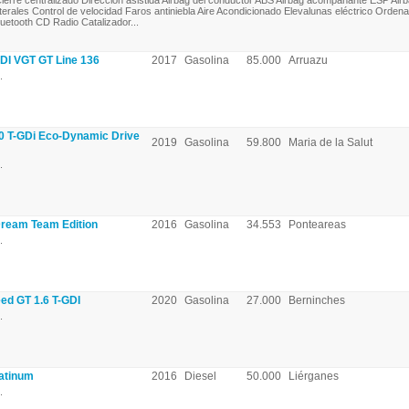
ierre centralizado Dirección asistida Airbag del conductor ABS Airbag acompañante ESP Air
aterales Control de velocidad Faros antiniebla Aire Acondicionado Elevalunas eléctrico Orden
luetooth CD Radio Catalizador...
DI VGT GT Line 136
2017
Gasolina
85.000
Arruazu
.
.0 T-GDi Eco-Dynamic Drive
2019
Gasolina
59.800
Maria de la Salut
.
Dream Team Edition
2016
Gasolina
34.553
Ponteareas
.
ed GT 1.6 T-GDI
2020
Gasolina
27.000
Berninches
.
atinum
2016
Diesel
50.000
Liérganes
.