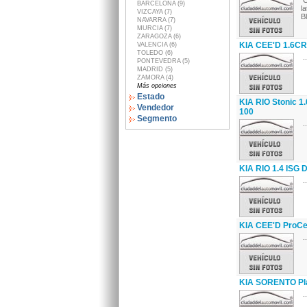
C
BARCELONA (9)
l
VIZCAYA (7)
B
NAVARRA (7)
MURCIA (7)
ZARAGOZA (6)
KIA CEE'D 1.6CR
VALENCIA (6)
TOLEDO (6)
..
PONTEVEDRA (5)
MADRID (5)
ZAMORA (4)
Más opciones
Estado
KIA RIO Stonic 1
Vendedor
100
Segmento
..
KIA RIO 1.4 ISG 
..
KIA CEE'D ProCe
..
KIA SORENTO Pl
..