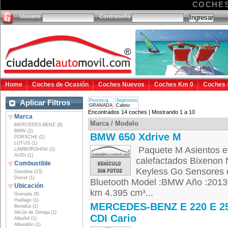
COCHES
Usuario
Contraseña
Home
Coches de Ocasión
Coches Nuevos
Coches Km 0
Coches 
Provincia
Segmento
Aplicar Filtros
GRANADA
Cabrio
Encontrados 14 coches | Mostrando 1 a 10
Marca
Marca / Modelo
MERCEDES-BENZ (8)
BMW (2)
BMW 650 Xdrive M
PORSCHE (1)
LOTUS (1)
Paquete M Asientos el
LAMBORGHINI (1)
AUDI (1)
calefactados Bixenon 
Combustible
Keyless Go Sensores de
Gasolina (13)
Diesel (1)
Bluetooth Model :BMW Año :2013 
Ubicación
km 4.395 cm³...
Granada (9)
Huélago (1)
MERCEDES-BENZ E 220 E 2
Benalúa (1)
Alicún de Ortega (1)
CDI Cario
Albuñol (1)
Albondón (1)