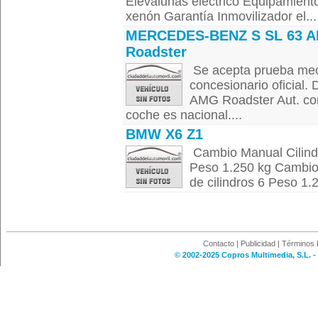
Elevalunas eléctrico Equipamiento
xenón Garantía Inmovilizador el...
MERCEDES-BENZ S SL 63 
Roadster
Se acepta prueba meca
concesionario oficial
AMG Roadster Aut. com
coche es nacional....
BMW X6 Z1
Cambio Manual Cilindr
Peso 1.250 kg Cambio
de cilindros 6 Peso 1.2
Contacto
|
Publicidad
|
Términos 
© 2002-2025 Copros Multimedia, S.L. -