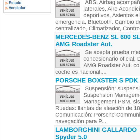
ABS, Airbag acompañan
Estado
Vendedor
laterales, Aire Acondi
deportivos, Asientos el
emergencia, Bluetooth, Cambio de
centralizado, Climatizador, Contro
MERCEDES-BENZ SL 600 SL
AMG Roadster Aut.
Se acepta prueba meca
concesionario oficial
AMG Roadster Aut. com
coche es nacional....
PORSCHE BOXSTER S PDK
Suspensión: suspensi
Suspension Managemen
Management PSM, sist
Ruedas: llantas de aleación de 18
Comunicación: Porsche Communi
navegación para P...
LAMBORGHINI GALLARDO
Spyder 5.0