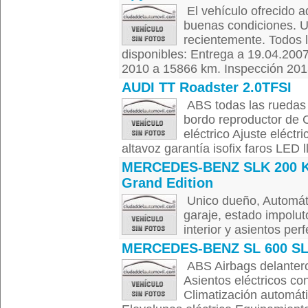
El vehículo ofrecido a
buenas condiciones. U
recientemente. Todos l
disponibles: Entrega a 19.04.200
2010 a 15866 km. Inspección 2013
AUDI TT Roadster 2.0TFSI
ABS todas las ruedas 
bordo reproductor de C
eléctrico Ajuste eléctr
altavoz garantía isofix faros LED l
MERCEDES-BENZ SLK 200 
Grand Edition
Unico dueño, Automáti
garaje, estado impolut
interior y asientos per
MERCEDES-BENZ SL 600 SL
ABS Airbags delanteros
Asientos eléctricos co
Climatización automáti