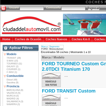
COCHES 
Usuario
Contraseña
Home
Coches de Ocasión
Coches Nuevos
Coches Km 0
Coches 
Marca
Segmento
Aplicar Filtros
FORD
Monovolumen
Encontrados 58 coches | Mostrando 1 a 10
Modelo
Marca / Modelo
TRANSIT (28)
S-MAX (15)
FORD TOURNEO Custom Gr
TOURNEO (11)
GALAXY (2)
2.0TDCI Titanium 170
COURIER (1)
C-MAX (1)
...
Combustible
Diesel (49)
Gasolina (9)
Provincia
FORD TRANSIT Custom
BARCELONA (6)
VALENCIA (5)
MURCIA (5)
...
MADRID (4)
SALAMANCA (3)
NAVARRA (3)