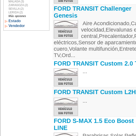
MALAGA (3)
ZARAGOZA (2)
FORD TRANSIT Challenger
SEVILLA (2)
LERIDA (2)
Genesis
Más opciones
Estado
Aire Acondicionado,C
Vendedor
velocidad,Elevalunas 
central,Precalentador
eléctricos,Sensor de aparcamient
cuero,Volante multifunción,Entre
TV,Ord...
FORD TRANSIT Custom 2.0 
...
FORD TRANSIT Custom L2H
...
FORD S-MAX 1.5 Eco Boost 
LINE
Parabrisas Solar Refle