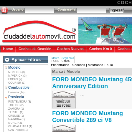
COCH
Usuario
Contraseña
Home
Coches de Ocasión
Coches Nuevos
Coches Km 0
Coches 
Marca
Segmento
Aplicar Filtros
FORD
Cabrio
Encontrados 14 coches | Mostrando 1 a 10
Modelo
Marca / Modelo
MONDEO (8)
MAVERICK (3)
FORD MONDEO Mustang 45
FOCUS (2)
COURIER (1)
Anniversary Edition
Combustible
Gasolina (14)
...
Provincia
PONTEVEDRA (3)
TOLEDO (2)
ZAMORA (1)
FORD MONDEO Mustang
TERUEL (1)
ORENSE (1)
Convertible 289 ci V8
NAVARRA (1)
MURCIA (1)
...
GUADALAJARA (1)
CANTABRIA (1)