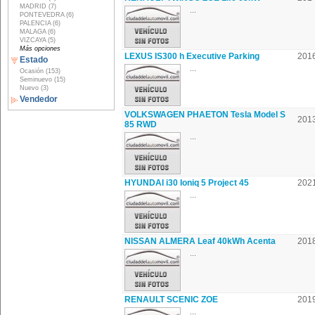
MADRID (7)
...
PONTEVEDRA (6)
PALENCIA (6)
MALAGA (6)
VIZCAYA (5)
Más opciones
LEXUS IS300 h Executive Parking
201
Estado
...
Ocasión (153)
Seminuevo (15)
Nuevo (3)
Vendedor
VOLKSWAGEN PHAETON Tesla Model S
201
85 RWD
...
HYUNDAI i30 Ioniq 5 Project 45
202
...
NISSAN ALMERA Leaf 40kWh Acenta
201
...
RENAULT SCENIC ZOE
201
...