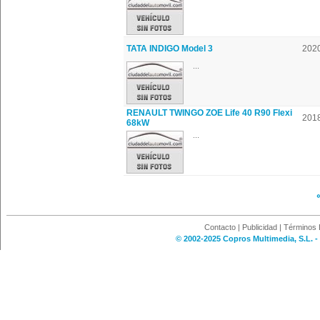
TATA INDIGO Model 3
202
...
RENAULT TWINGO ZOE Life 40 R90 Flexi
201
68kW
...
Contacto
|
Publicidad
|
Términos 
© 2002-2025 Copros Multimedia, S.L. -