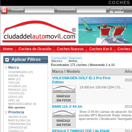
COCHES 
Usuario
Contraseña
Home
Coches de Ocasión
Coches Nuevos
Coches Km 0
Coches 
Combustible
Segmento
Aplicar Filtros
Eléctrico
Berlina
Encontrados 171 coches | Mostrando 1 a 10
Marca
Marca / Modelo
Año
VOLKSWAGEN (27)
NISSAN (26)
VOLKSWAGEN GOLF ID.3 Pro First
BMW (17)
202
Edition
TATA (15)
HYUNDAI (14)
19.000 km 150 kW (204 CV)...
RENAULT (13)
TOYOTA (12)
LEXUS (10)
OPEL (8)
MERCEDES-BENZ (6)
BMW 116 i3 94 Ah
201
Más opciones
Bmw i3 94 Ah Llantas de aleación Se
Provincia
asistida MP3 Bluetooth Radio Volant
VALENCIA (18)
aparcamiento Climatizador Navegador
BARCELONA (14)
TARRAGONA (10)
ZARAGOZA (8)
RENAULT TWINGO ZOE Life 65kW
201
TOLEDO (7)