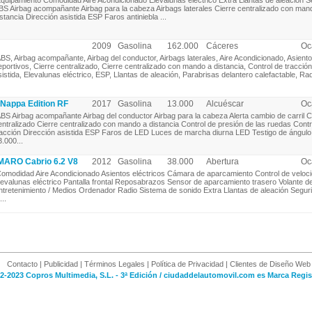
quipamiento Comodidad Aire Acondicionado Elevalunas eléctrico Extra Llantas de aleación S
BS Airbag acompañante Airbag para la cabeza Airbags laterales Cierre centralizado con man
istancia Dirección asistida ESP Faros antiniebla ...
2009
Gasolina
162.000
Cáceres
Oc
BS, Airbag acompañante, Airbag del conductor, Airbags laterales, Aire Acondicionado, Asient
eportivos, Cierre centralizado, Cierre centralizado con mando a distancia, Control de tracción
sistida, Elevalunas eléctrico, ESP, Llantas de aleación, Parabrisas delantero calefactable, Rad
Nappa Edition RF
2017
Gasolina
13.000
Alcuéscar
Oc
BS Airbag acompañante Airbag del conductor Airbag para la cabeza Alerta cambio de carril C
entralizado Cierre centralizado con mando a distancia Control de presión de las ruedas Contr
racción Dirección asistida ESP Faros de LED Luces de marcha diurna LED Testigo de ángul
3.000...
RO Cabrio 6.2 V8
2012
Gasolina
38.000
Abertura
Oc
omodidad Aire Acondicionado Asientos eléctricos Cámara de aparcamiento Control de veloc
levalunas eléctrico Pantalla frontal Reposabrazos Sensor de aparcamiento trasero Volante d
ntretenimiento / Medios Ordenador Radio Sistema de sonido Extra Llantas de aleación Segu
...
Contacto
|
Publicidad
|
Términos Legales
|
Política de Privacidad
|
Clientes de Diseño Web
2-2023 Copros Multimedia, S.L. - 3ª Edición / ciudaddelautomovil.com es Marca Regis