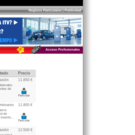
Regístro Particulares
|
Publicidad
0
Acceso Profesionales
tado
Precio
asión
11.850 €
laterales
antas de
minuevo
11.800 €
ierre
ol de
muerto...
asión
12.500 €