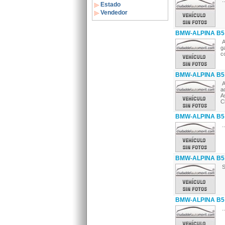
..
Estado
Vendedor
BMW-ALPINA B5 
A
g
c
BMW-ALPINA B5 
A
a
A
Cl
BMW-ALPINA B5 
..
BMW-ALPINA B5 
S
BMW-ALPINA B5 
..