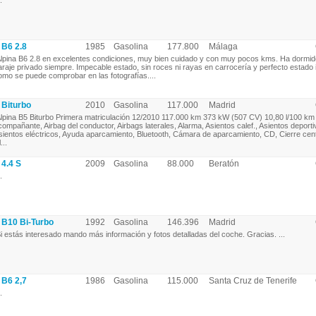
.
B6 2.8
1985
Gasolina
177.800
Málaga
lpina B6 2.8 en excelentes condiciones, muy bien cuidado y con muy pocos kms. Ha dormid
araje privado siempre. Impecable estado, sin roces ni rayas en carrocería y perfecto estado i
omo se puede comprobar en las fotografías....
Biturbo
2010
Gasolina
117.000
Madrid
lpina B5 Biturbo Primera matriculación 12/2010 117.000 km 373 kW (507 CV) 10,80 l/100 km
compañante, Airbag del conductor, Airbags laterales, Alarma, Asientos calef., Asientos deporti
sientos eléctricos, Ayuda aparcamiento, Bluetooth, Cámara de aparcamiento, CD, Cierre cent
...
4.4 S
2009
Gasolina
88.000
Beratón
.
B10 Bi-Turbo
1992
Gasolina
146.396
Madrid
i estás interesado mando más información y fotos detalladas del coche. Gracias. ...
B6 2,7
1986
Gasolina
115.000
Santa Cruz de Tenerife
.