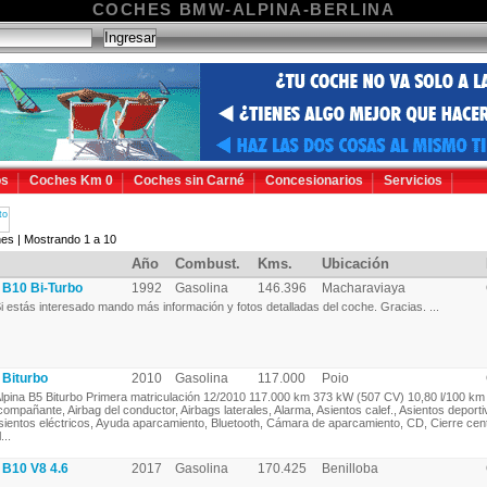
COCHES BMW-ALPINA-BERLINA
os
Coches Km 0
Coches sin Carné
Concesionarios
Servicios
to
es | Mostrando 1 a 10
Año
Combust.
Kms.
Ubicación
B10 Bi-Turbo
1992
Gasolina
146.396
Macharaviaya
i estás interesado mando más información y fotos detalladas del coche. Gracias. ...
Biturbo
2010
Gasolina
117.000
Poio
lpina B5 Biturbo Primera matriculación 12/2010 117.000 km 373 kW (507 CV) 10,80 l/100 km
compañante, Airbag del conductor, Airbags laterales, Alarma, Asientos calef., Asientos deporti
sientos eléctricos, Ayuda aparcamiento, Bluetooth, Cámara de aparcamiento, CD, Cierre cent
...
B10 V8 4.6
2017
Gasolina
170.425
Benilloba