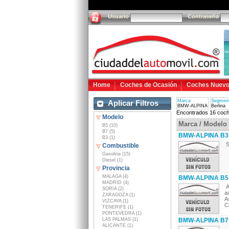
Usuario
Contraseña
Home
Coches de Ocasión
Coches Nuev
Marca
Segmen
Aplicar Filtros
BMW-ALPINA
Berlina
Encontrados 16 coch
Modelo
Marca / Modelo
B5 (10)
B7 (5)
BMW-ALPINA B3 
B3 (1)
S
Combustible
Gasolina (15)
Diesel (1)
Provincia
MALAGA (4)
BMW-ALPINA B5 
MADRID (4)
A
SORIA (2)
a
ZARAGOZA (1)
A
VIZCAYA (1)
Cl
TENERIFE (1)
PONTEVEDRA (1)
LAS PALMAS (1)
BMW-ALPINA B7 
ALICANTE (1)