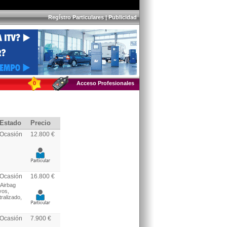
Regístro Particulares
|
Publicidad
0
Acceso Profesionales
Estado
Precio
Ocasión
12.800 €
Ocasión
16.800 €
 Airbag
vos,
ralizado,
Ocasión
7.900 €