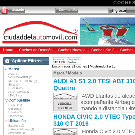
COCHES
Usuario
Contraseña
Home
Coches de Ocasión
Coches Nuevos
Coches Km 0
Coches 
Provincia
Segmento
Aplicar Filtros
BADAJOZ
Berlina
Encontrados 21 coches | Mostrando 1 a 10
Marca
Marca / Modelo
AUDI (7)
VOLKSWAGEN (3)
AUDI A1 S1 2.0 TFSI ABT 31
MERCEDES-BENZ (3)
BMW (3)
Quattro
HONDA (2)
ALFA ROMEO (2)
4WD Llantas de aleac
LEXUS (1)
Combustible
acompañante Airbag de
Diesel (10)
mando a distancia Dir
Gasolina (7)
Híbrido (2)
HONDA CIVIC 2.0 VTEC Typ
Eléctrico (2)
Ubicación
310 GT 2016
Badajoz (16)
Cabeza del Buey (1)
Honda Civic 2.0 VTEC
Almendral (1)