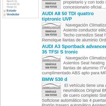
propietario y con todo
Aljucén (1)
Alconchel (1)
concesionario oficial...
Alange (1)
Estado
AUDI A8 50 TDI quattro
Vendedor
tiptronic UVP
Navegación Climatizac
Asiento conductor eléc
Techo corredizo Seat 
Remolque llantas de aluminio Ord
AUDI A3 Sportback advance
35 TFSI S tronic
Navegación Climatizac
Asientos Seat heatin
llantas de aluminio IT
cumplimentado ABS apto para MP3 
BMW 530 d
El vehículo tiene una
neumáticos Original B
de cuero completo Si
Softclose automático las 4 puerta
Portón trasero automático Asisten