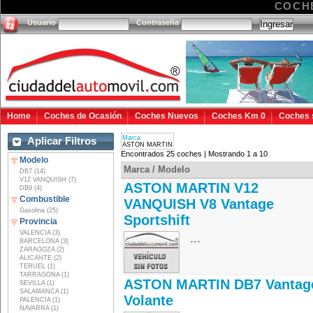
COCH
Usuario
Contraseña
Home
Coches de Ocasión
Coches Nuevos
Coches Km 0
Coches 
Marca
Aplicar Filtros
ASTON MARTIN
Encontrados 25 coches | Mostrando 1 a 10
Modelo
Marca / Modelo
DB7 (14)
V12 VANQUISH (7)
ASTON MARTIN V12
DB9 (4)
Combustible
VANQUISH V8 Vantage
Gasolina (25)
Sportshift
Provincia
VALENCIA (3)
...
BARCELONA (3)
ZARAGOZA (2)
ALICANTE (2)
TERUEL (1)
TARRAGONA (1)
ASTON MARTIN DB7 Vantag
SEVILLA (1)
SALAMANCA (1)
Volante
PALENCIA (1)
NAVARRA (1)