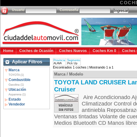
COCHE
Usuario
Contraseña
Home
Coches de Ocasión
Coches Nuevos
Coches Km 0
Coches 
Provincia
Segmento
Aplicar Filtros
ALAVA
Pick Up
Encontrados 1 coches | Mostrando 1 a 1
Marca
Marca / Modelo
TOYOTA (1)
Combustible
TOYOTA LAND CRUISER La
Gasolina (1)
Cruiser
Ubicación
Asparrena (1)
Aire Acondicionado Aju
Estado
Climatizador Control d
Vendedor
antiniebla Reposabrazo
Ventanas tintadas Volante de cuer
Medios Bluetooth CD Manos libre