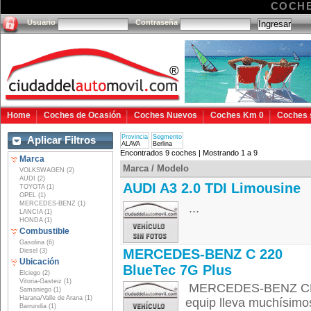
COCHE
Usuario
Contraseña
Home
Coches de Ocasión
Coches Nuevos
Coches Km 0
Coches 
Provincia
Segmento
Aplicar Filtros
ALAVA
Berlina
Encontrados 9 coches | Mostrando 1 a 9
Marca
Marca / Modelo
VOLKSWAGEN (2)
AUDI (2)
AUDI A3 2.0 TDI Limousine
TOYOTA (1)
OPEL (1)
MERCEDES-BENZ (1)
...
LANCIA (1)
HONDA (1)
Combustible
Gasolina (6)
MERCEDES-BENZ C 220
Diesel (3)
Ubicación
BlueTec 7G Plus
Elciego (2)
Vitoria-Gasteiz (1)
MERCEDES-BENZ CLASE
Samaniego (1)
Harana/Valle de Arana (1)
equip lleva muchísimos
Barrundia (1)