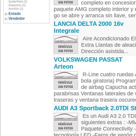
completo en concesionar
Ayala/Aiara (1)
Asparrena (1)
paquete AMG completo interior y e
Armiñón (1)
Estado
go se abre y arranca sin llave, se
Vendedor
LANCIA DELTA 2000 16v
Integrale
Aire Acondicionado El
Extra Llantas de aleac
Dirección asistida...
VOLKSWAGEN PASSAT
Arteon
R-Line cuatro ruedas
bola giratoria) Progra
de airbag Capucha acti
parabrisas Ventanas laterales de 
traseras y ventana trasera oscurec
AUDI A3 Sportback 2.0TDI St
Es un Audi A3 2.0 TDI
siguientes extras : -
Paquete Connectivity 
tecnología LED -Faros de xenón p