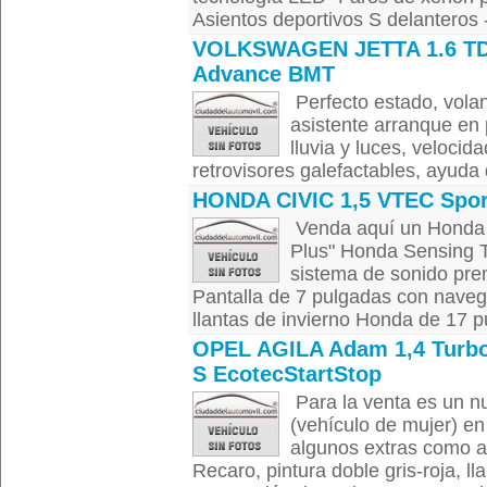
Asientos deportivos S delanteros -
VOLKSWAGEN JETTA 1.6 TD
Advance BMT
Perfecto estado, volan
asistente arranque en 
lluvia y luces, velocid
retrovisores galefactables, ayuda 
HONDA CIVIC 1,5 VTEC Spor
Venda aquí un Honda C
Plus" Honda Sensing T
sistema de sonido pre
Pantalla de 7 pulgadas con nave
llantas de invierno Honda de 17 p
OPEL AGILA Adam 1,4 Turb
S EcotecStartStop
Para la venta es un 
(vehículo de mujer) en
algunos extras como a
Recaro, pintura doble gris-roja, l