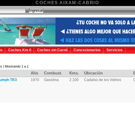
COCHES AIXAM-CABRIO
os
Coches Km 0
Coches sin Carné
Concesionarios
Servicios
s | Mostrando 1 a 1
Año
Combust.
Kms.
Ubicación
iumph TR3
1970
Gasolina
2.100
Cadalso de los Vidrios
.