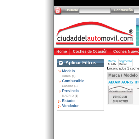
Usuario
Contraseña
Home
Coches de Ocasión
Coches Nuev
Marca
Segmento
Aplicar Filtros
AIXAM
Cabrio
Encontrados 1 coche
Modelo
Marca / Modelo
AURIS (1)
Combustible
AIXAM AURIS Tr
Gasolina (1)
..
Provincia
MADRID (1)
Estado
Vendedor