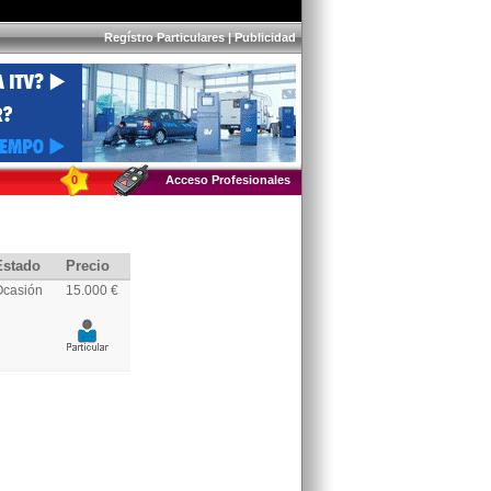
Regístro Particulares
|
Publicidad
0
Acceso Profesionales
Estado
Precio
Ocasión
15.000 €