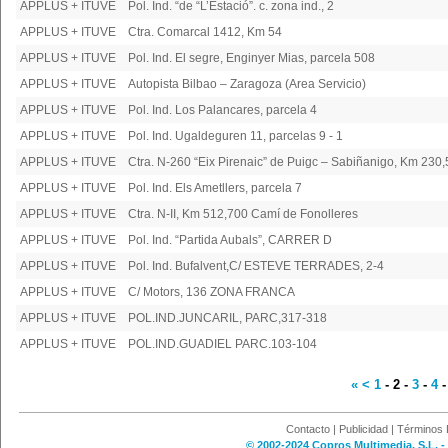
APPLUS + ITUVE
Pol. Ind. “de “L’Estació”. c. zona ind., 2
APPLUS + ITUVE
Ctra. Comarcal 1412, Km 54
APPLUS + ITUVE
Pol. Ind. El segre, Enginyer Mias, parcela 508
APPLUS + ITUVE
Autopista Bilbao – Zaragoza (Area Servicio)
APPLUS + ITUVE
Pol. Ind. Los Palancares, parcela 4
APPLUS + ITUVE
Pol. Ind. Ugaldeguren 11, parcelas 9 - 1
APPLUS + ITUVE
Ctra. N-260 “Eix Pirenaic” de Puigc – Sabiñanigo, Km 230,
APPLUS + ITUVE
Pol. Ind. Els Ametllers, parcela 7
APPLUS + ITUVE
Ctra. N-II, Km 512,700 Camí de Fonolleres
APPLUS + ITUVE
Pol. Ind. “Partida Aubals”, CARRER D
APPLUS + ITUVE
Pol. Ind. Bufalvent,C/ ESTEVE TERRADES, 2-4
APPLUS + ITUVE
C/ Motors, 136 ZONA FRANCA
APPLUS + ITUVE
POL.IND.JUNCARIL, PARC,317-318
APPLUS + ITUVE
POL.IND.GUADIEL PARC.103-104
«
<
1
- 2 -
3
-
4
Contacto
|
Publicidad
|
Términos 
© 2002-2024 Copros Multimedia, S.L. -