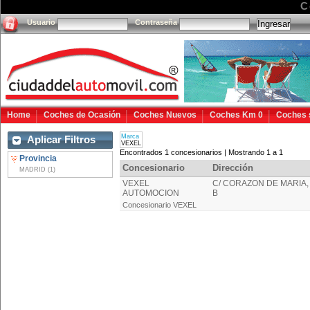
C
Usuario
Contraseña
Home
Coches de Ocasión
Coches Nuevos
Coches Km 0
Coches 
Marca
Aplicar Filtros
VEXEL
Encontrados 1 concesionarios | Mostrando 1 a 1
Provincia
Concesionario
Dirección
MADRID (1)
VEXEL
C/ CORAZON DE MARIA, 6
AUTOMOCION
B
Concesionario VEXEL