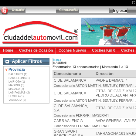
C
Usuario
Contraseña
Home
Coches de Ocasión
Coches Nuevos
Coches Km 0
Coches 
Marca
Aplicar Filtros
MASERATI
Encontrados 13 concesionarios | Mostrando 1 a 13
Provincia
Concesionario
Dirección
BALEARES (1)
BARCELONA (1)
C DE SALAMANCA
PADRE DAMIAN, 7
LA RIOJA (1)
MADRID (3)
Concesionario ASTON MARTIN, BENTLEY, FERRAR
MALAGA (2)
CTRA. DE CADIZ, KM 1
LAS PALMAS (2)
C DE SALAMANCA
PEDRO DE ALCANTAR
SEVILLA (1)
VALENCIA (2)
Concesionario ASTON MARTIN, BENTLEY, FERRAR
C. DE SALAMANCA,
CTRA. DE CÁDIZ, KM.1
S.A.
Concesionario FERRARI, MASERATI
CARS VALENCIA
AVDA GENERAL AVILES
Concesionario FERRARI, MASERATI
GRAN SPORT
TARRAGONA 161 BAJO
BARCELONA,S.A.