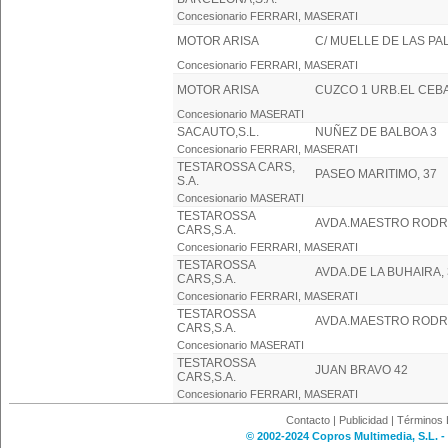
Concesionario FERRARI, MASERATI
MOTOR ARISA
C/ MUELLE DE LAS PA
Concesionario FERRARI, MASERATI
MOTOR ARISA
CUZCO 1 URB.EL CEB
Concesionario MASERATI
SACAUTO,S.L.
NUÑEZ DE BALBOA 3
Concesionario FERRARI, MASERATI
TESTAROSSA CARS,
PASEO MARITIMO, 37
S.A.
Concesionario MASERATI
TESTAROSSA
AVDA.MAESTRO RODR
CARS,S.A.
Concesionario FERRARI, MASERATI
TESTAROSSA
AVDA.DE LA BUHAIRA, 
CARS,S.A.
Concesionario FERRARI, MASERATI
TESTAROSSA
AVDA.MAESTRO RODR
CARS,S.A.
Concesionario MASERATI
TESTAROSSA
JUAN BRAVO 42
CARS,S.A.
Concesionario FERRARI, MASERATI
Contacto
|
Publicidad
|
Términos 
© 2002-2024 Copros Multimedia, S.L. -