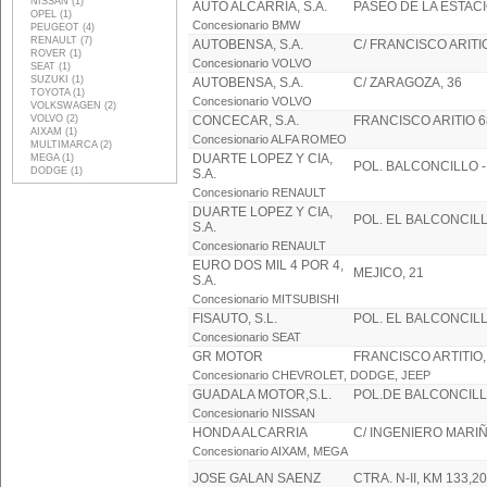
NISSAN (1)
AUTO ALCARRIA, S.A.
PASEO DE LA ESTACI
OPEL (1)
Concesionario BMW
PEUGEOT (4)
RENAULT (7)
AUTOBENSA, S.A.
C/ FRANCISCO ARITIO
ROVER (1)
Concesionario VOLVO
SEAT (1)
SUZUKI (1)
AUTOBENSA, S.A.
C/ ZARAGOZA, 36
TOYOTA (1)
Concesionario VOLVO
VOLKSWAGEN (2)
VOLVO (2)
CONCECAR, S.A.
FRANCISCO ARITIO 6
AIXAM (1)
Concesionario ALFA ROMEO
MULTIMARCA (2)
DUARTE LOPEZ Y CIA,
MEGA (1)
POL. BALCONCILLO -
DODGE (1)
S.A.
Concesionario RENAULT
DUARTE LOPEZ Y CIA,
POL. EL BALCONCILL
S.A.
Concesionario RENAULT
EURO DOS MIL 4 POR 4,
MEJICO, 21
S.A.
Concesionario MITSUBISHI
FISAUTO, S.L.
POL. EL BALCONCILL
Concesionario SEAT
GR MOTOR
FRANCISCO ARTITIO,
Concesionario CHEVROLET, DODGE, JEEP
GUADALA MOTOR,S.L.
POL.DE BALCONCILL
Concesionario NISSAN
HONDA ALCARRIA
C/ INGENIERO MARIÑ
Concesionario AIXAM, MEGA
JOSE GALAN SAENZ
CTRA. N-II, KM 133,2