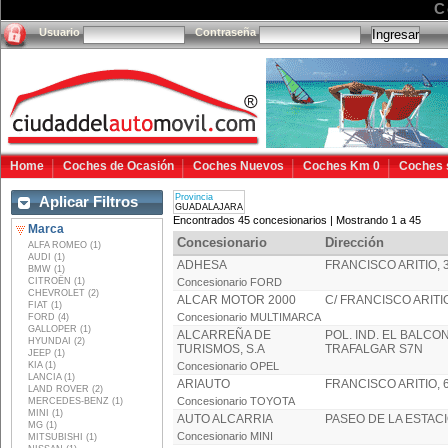
C
Usuario
Contraseña
Home
Coches de Ocasión
Coches Nuevos
Coches Km 0
Coches 
Provincia
Aplicar Filtros
GUADALAJARA
Encontrados 45 concesionarios | Mostrando 1 a 45
Marca
Concesionario
Dirección
ALFA ROMEO (1)
AUDI (1)
ADHESA
FRANCISCO ARITIO, 
BMW (1)
CITROËN (1)
Concesionario FORD
CHEVROLET (2)
ALCAR MOTOR 2000
C/ FRANCISCO ARITIO
FIAT (1)
Concesionario MULTIMARCA
FORD (4)
GALLOPER (1)
ALCARREÑA DE
POL. IND. EL BALCON
HYUNDAI (2)
TURISMOS, S.A
TRAFALGAR S7N
JEEP (1)
KIA (1)
Concesionario OPEL
LANCIA (1)
ARIAUTO
FRANCISCO ARITIO, 
LAND ROVER (2)
Concesionario TOYOTA
MERCEDES-BENZ (1)
MINI (1)
AUTO ALCARRIA
PASEO DE LA ESTACI
MG (1)
Concesionario MINI
MITSUBISHI (1)