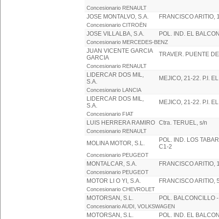
Concesionario RENAULT
JOSE MONTALVO, S.A.
FRANCISCO ARITIO, 
Concesionario CITROËN
JOSE VILLALBA, S.A.
POL. IND. EL BALCON
Concesionario MERCEDES-BENZ
JUAN VICENTE GARCIA
TRAVER. PUENTE DEL
GARCIA
Concesionario RENAULT
LIDERCAR DOS MIL,
MEJICO, 21-22. P.I.
S.A.
Concesionario LANCIA
LIDERCAR DOS MIL,
MEJICO, 21-22. P.I.
S.A.
Concesionario FIAT
LUIS HERRERA RAMIRO
Ctra. TERUEL, s/n
Concesionario RENAULT
POL. IND. LOS TABA
MOLINA MOTOR, S.L.
C1-2
Concesionario PEUGEOT
MONTALCAR, S.A.
FRANCISCO ARITIO, 
Concesionario PEUGEOT
MOTOR LI O YI, S.A.
FRANCISCO ARITIO, 
Concesionario CHEVROLET
MOTORSAN, S.L.
POL. BALCONCILLO -
Concesionario AUDI, VOLKSWAGEN
MOTORSAN, S.L.
POL. IND. EL BALCON