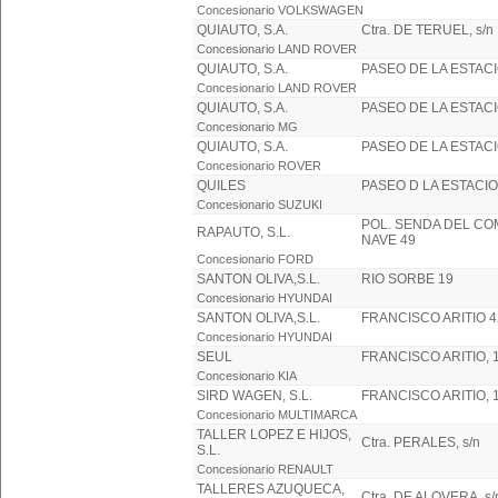
Concesionario VOLKSWAGEN
QUIAUTO, S.A.
Ctra. DE TERUEL, s/n
Concesionario LAND ROVER
QUIAUTO, S.A.
PASEO DE LA ESTACI
Concesionario LAND ROVER
QUIAUTO, S.A.
PASEO DE LA ESTACI
Concesionario MG
QUIAUTO, S.A.
PASEO DE LA ESTACI
Concesionario ROVER
QUILES
PASEO D LA ESTACIO
Concesionario SUZUKI
POL. SENDA DEL C
RAPAUTO, S.L.
NAVE 49
Concesionario FORD
SANTON OLIVA,S.L.
RIO SORBE 19
Concesionario HYUNDAI
SANTON OLIVA,S.L.
FRANCISCO ARITIO 4
Concesionario HYUNDAI
SEUL
FRANCISCO ARITIO, 
Concesionario KIA
SIRD WAGEN, S.L.
FRANCISCO ARITIO, 
Concesionario MULTIMARCA
TALLER LOPEZ E HIJOS,
Ctra. PERALES, s/n
S.L.
Concesionario RENAULT
TALLERES AZUQUECA,
Ctra. DE ALOVERA, s/