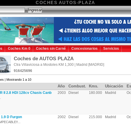
COCHES AUTOS-PLAZA
os
Coches Km 0
Coches sin Carné
Concesionarios
Servicios
Coches de AUTOS PLAZA
Ctra Villaviciosa a Mostoles KM 1,300 | Madrid [MADRID]
916425696
es | Mostrando 1 a 10
Año
Combust.
Kms.
Ubicación
Es
II 2.8 HDI 128cv Chasis Canb
2003
Diesel
180.000
Madrid
Oc
.
1.9 D Furgon
2002
Diesel
215.000
Madrid
Oc
MPECABLE!!...