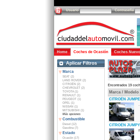
Usuario
Contraseña
Home
Coches de Ocasión
Coches Nuev
Aplicar Filtros
Marca
SEAT (2)
LAND ROVER (2)
CITROËN (2)
Encontrados 19 coch
CHEVROLET (2)
Marca / Modelo
TOYOTA (1)
RENAULT (1)
CITROËN JUMPER 
PEUGEOT (1)
OPEL (1)
..
NISSAN (1)
MITSUBISHI (1)
Más opciones
Combustible
Diesel (12)
CITROËN JUMPY 
Gasolina (7)
I
Estado
Ocasión (17)