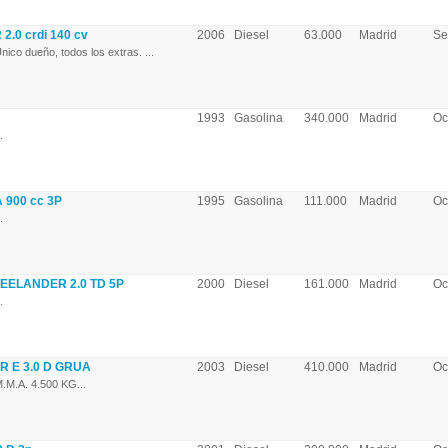
.0 crdi 140 cv
2006
Diesel
63.000
Madrid
Se
nico dueño, todos los extras. ...
1993
Gasolina
340.000
Madrid
Oc
.
900 cc 3P
1995
Gasolina
111.000
Madrid
Oc
.
EELANDER 2.0 TD 5P
2000
Diesel
161.000
Madrid
Oc
.
 E 3.0 D GRUA
2003
Diesel
410.000
Madrid
Oc
.M.A. 4.500 KG...