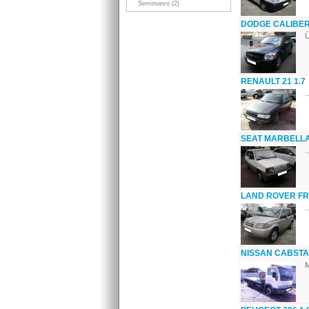
Seminuevo (2)
DODGE CALIBER 2
Ú
RENAULT 21 1.7
..
SEAT MARBELLA 
..
LAND ROVER FR
..
NISSAN CABSTAR
M