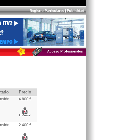
Regístro Particulares
|
Publicidad
0
Acceso Profesionales
tado
Precio
asión
4.800 €
asión
2.400 €