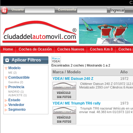
C
Usuario
Contraseña
Home
Coches de Ocasión
Coches Nuevos
Coches Km 0
Coches 
Marca
Aplicar Filtros
YDEA!
Encontrados 2 coches | Mostrando 1 a 2
Modelo
Marca / Modelo
Año
ME (2)
Combustible
YDEA! ME Datsun 240 Z
1972
Gasolina (2)
Oldtimer Datsun 240 Z 07/1972 112.
Provincia
Metalizado 2393 cm³ Cilindros:6 Asien
MADRID (1)
ALBACETE (1)
Estado
YDEA! ME Triumph TR6 rally
1973
Vendedor
Triumph TR6 nacional Vehículo en un
Segmento
enviar mail. 48.383 km 01/1973 110 