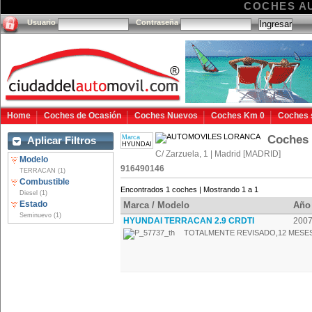
COCHES A
Usuario
Contraseña
Home
Coches de Ocasión
Coches Nuevos
Coches Km 0
Coches 
Coches
Marca
Aplicar Filtros
HYUNDAI
C/ Zarzuela, 1 | Madrid [MADRID]
Modelo
916490146
TERRACAN (1)
Combustible
Encontrados 1 coches | Mostrando 1 a 1
Diesel (1)
Estado
Marca / Modelo
Año
Seminuevo (1)
HYUNDAI TERRACAN 2.9 CRDTI
200
TOTALMENTE REVISADO,12 MESES 