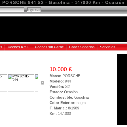
PORSCHE 944 S2 - Gasolina - 147000 Km - Ocasión
os
Coches Km 0
Coches sin Carné
Concesionarios
Servicios
10.000 €
Marca:
PORSCHE
Modelo:
944
Versión:
S2
Estado:
Ocasión
Combustible:
Gasolina
Color Exterior:
negro
F. Matric.:
8/1989
Km:
147.000