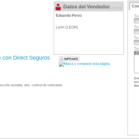
Datos del Vendedor
Con
Eduardo Perez
Tu
Tu
León (LEON)
Tu
Tu
e con Direct Seguros
(Los
exc
rección asistida, abs, control de velocidad.
des