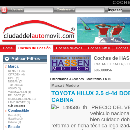
COCHE
Usuario
Contraseña
Home
Coches de Ocasión
Coches Nuevos
Coches Km 0
Coches 
Coches de HA
Aplicar Filtros
Ctra. M-111 KM 14,800
Marca
686380056
RENAULT (6)
CITROËN (6)
OPEL (5)
Encontrados 33 coches | Mostrando 1 a 10
NISSAN (5)
Marca / Modelo
TOYOTA (4)
VOLVO (1)
TOYOTA HILUX 2.5 d-4d DO
VOLKSWAGEN (1)
PEUGEOT (1)
CABINA
MERCEDES-BENZ (1)
LAND ROVER (1)
Más opciones
PRECIO DEL VEH
Combustible
Vehiculo naciona
Diesel (30)
bien cuidado dob
Gasolina (2)
Híbrido (1)
reforma en ficha técnica legalizada
Estado