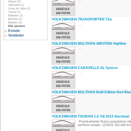
...
Alpartir (2)
Valmadrid (1)
Urrea de Jalón (1)
Tauste (1)
Bárboles (1)
VOLKSWAGEN TRANSPORTER T2a
Belchite (1)
Badules (1)
...
Más opciones
Estado
Vendedor
VOLKSWAGEN MULTIVAN 4MOTION Highline
...
VOLKSWAGEN CARAVELLE GL Syncro
...
VOLKSWAGEN MULTIVAN Bulli Edition Red Bla
...
VOLKSWAGEN TOURAN 1.6 Tdi 2015 Nacional
Practicamente Nuevo.poquisimos ki
perfecto estado. 12/2015 102.000 km