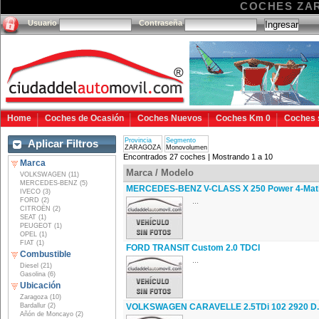
COCHES ZA
Usuario
Contraseña
Home
Coches de Ocasión
Coches Nuevos
Coches Km 0
Coches 
Provincia
Segmento
Aplicar Filtros
ZARAGOZA
Monovolumen
Encontrados 27 coches | Mostrando 1 a 10
Marca
Marca / Modelo
VOLKSWAGEN (11)
MERCEDES-BENZ (5)
MERCEDES-BENZ V-CLASS X 250 Power 4-Mat
IVECO (3)
FORD (2)
...
CITROËN (2)
SEAT (1)
PEUGEOT (1)
OPEL (1)
FIAT (1)
FORD TRANSIT Custom 2.0 TDCI
Combustible
...
Diesel (21)
Gasolina (6)
Ubicación
Zaragoza (10)
Bardallur (2)
VOLKSWAGEN CARAVELLE 2.5TDi 102 2920 D.
Añón de Moncayo (2)