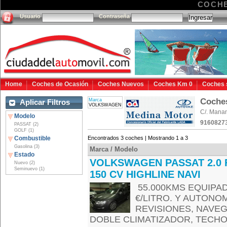
COCHE
Usuario
Contraseña
Home
Coches de Ocasión
Coches Nuevos
Coches Km 0
Coches 
Coche
Marca
Aplicar Filtros
VOLKSWAGEN
C/. Manan
Modelo
91608273
PASSAT (2)
GOLF (1)
Combustible
Encontrados 3 coches | Mostrando 1 a 3
Gasolina (3)
Marca / Modelo
Estado
VOLKSWAGEN PASSAT 2.0 
Nuevo (2)
Seminuevo (1)
150 CV HIGHLINE NAVI
55.000KMS EQUIPA
€/LITRO. Y AUTONOM
REVISIONES, NAVE
DOBLE CLIMATIZADOR, TECHO