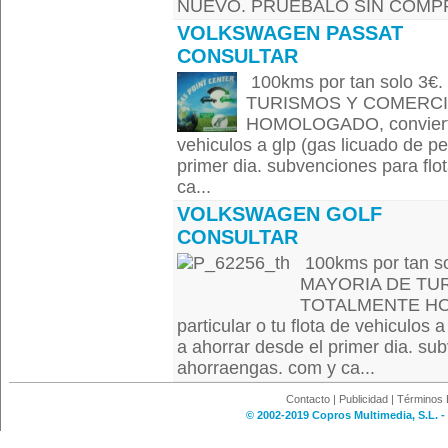
NUEVO. PRUEBALO SIN COMPRO
VOLKSWAGEN PASSAT
CONSULTAR
100kms por tan solo 3
TURISMOS Y COMERCI
HOMOLOGADO, convierte tu
vehiculos a glp (gas licuado de p
primer dia. subvenciones para flo
ca...
VOLKSWAGEN GOLF
CONSULTAR
100kms por tan 
MAYORIA DE TU
TOTALMENTE HOMO
particular o tu flota de vehiculos 
a ahorrar desde el primer dia. su
ahorraengas. com y ca...
Contacto
|
Publicidad
|
Términos 
© 2002-2019 Copros Multimedia, S.L. -