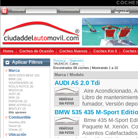
COCHES
Usuario
Contraseña
Home
Coches de Ocasión
Coches Nuevos
Coches Km 0
Coches 
Provincia
Segmento
Aplicar Filtros
VALENCIA
Cabrio
Encontrados 68 coches | Mostrando 1 a 10
Marca
Marca / Modelo
MERCEDES-BENZ (20)
BMW (14)
AUDI A5 2.0 Tdi
VOLKSWAGEN (4)
ROLLS ROYCE (4)
Aire Acondicionado, Al
MAZDA (4)
AUDI (4)
Libro de mantenimiento
MINI (3)
PORSCHE (2)
fumador, Versión depor
BMW-ALPINA (2)
BENTLEY (2)
BMW 535 435 M-Sport Editi
Más opciones
Combustible
Bmw 435 M-Sport Editi
Gasolina (63)
Paquete M. Xenón. Con
Diesel (4)
Híbrido (1)
Asientos Calefactados
Ubicación