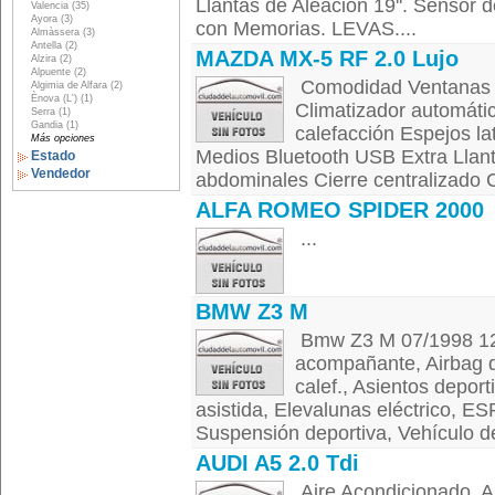
Llantas de Aleación 19''. Sensor d
Valencia (35)
Ayora (3)
con Memorias. LEVAS....
Almàssera (3)
Antella (2)
MAZDA MX-5 RF 2.0 Lujo
Alzira (2)
Alpuente (2)
Comodidad Ventanas e
Algimia de Alfara (2)
Ènova (L') (1)
Climatizador automátic
Serra (1)
Gandia (1)
calefacción Espejos lat
Más opciones
Medios Bluetooth USB Extra Llant
Estado
Vendedor
abdominales Cierre centralizado C
ALFA ROMEO SPIDER 2000
...
BMW Z3 M
Bmw Z3 M 07/1998 12
acompañante, Airbag de
calef., Asientos deport
asistida, Elevalunas eléctrico, ES
Suspensión deportiva, Vehículo d
AUDI A5 2.0 Tdi
Aire Acondicionado, Al