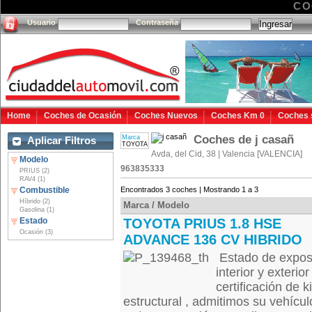
CO
Usuario
Contraseña
Home
Coches de Ocasión
Coches Nuevos
Coches Km 0
Coches 
Coches de j casañ
Marca
Aplicar Filtros
TOYOTA
Avda, del Cid, 38 | Valencia [VALENCIA]
Modelo
963835333
PRIUS (2)
RAV4 (1)
Combustible
Encontrados 3 coches | Mostrando 1 a 3
Híbrido (2)
Marca / Modelo
Gasolina (1)
Estado
TOYOTA PRIUS 1.8 HSE
Ocasión (3)
ADVANCE 136 CV HIBRIDO
Estado de exposi
interior y exterio
certificación de k
estructural , admitimos su vehícul