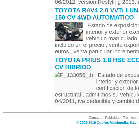
06/2012, versión Restyling 2013, i
TOYOTA RAV4 2.0 VVTi LUN
150 CV 4WD AUTOMATICO
Estado de exposición
interior y exterior ex
vehículo matriculado 
incluido en el precio , venta expor
euros , venta particular increment
TOYOTA PRIUS 1.8 HSE ECO
CV HIBRIDO
Estado de exposi
interior y exterio
certificación de k
estructural , admitimos su vehícul
04/2011, iva deducible y cambio de 
Contacto
|
Publicidad
|
Términos 
© 2002-2019 Copros Multimedia, S.L. -