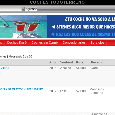
COCHES TODOTERRENO
os
Coches Km 0
Coches sin Carné
Concesionarios
Servicios
ches | Mostrando 21 a 30
Año
Combust.
Kms.
Ubicación
 VTEC
2015
Gasolina
54.500
Ayora
.
G 270 GLC250 d 9G 4MATIC
Mondariz-
2017
Diesel
52.000
Balneario
.
Belmonte de