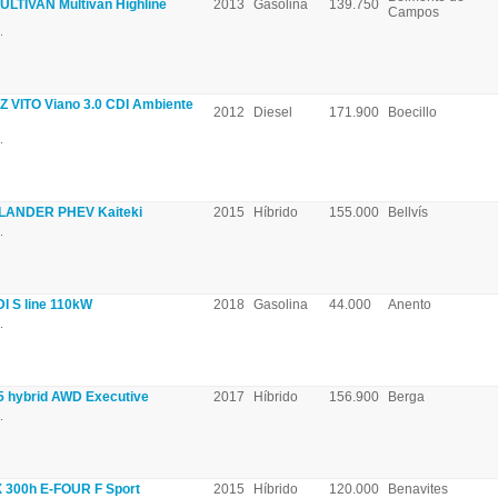
TIVAN Multivan Highline
2013
Gasolina
139.750
Campos
.
VITO Viano 3.0 CDI Ambiente
2012
Diesel
171.900
Boecillo
.
LANDER PHEV Kaiteki
2015
Híbrido
155.000
Bellvís
.
I S line 110kW
2018
Gasolina
44.000
Anento
.
 hybrid AWD Executive
2017
Híbrido
156.900
Berga
.
 300h E-FOUR F Sport
2015
Híbrido
120.000
Benavites