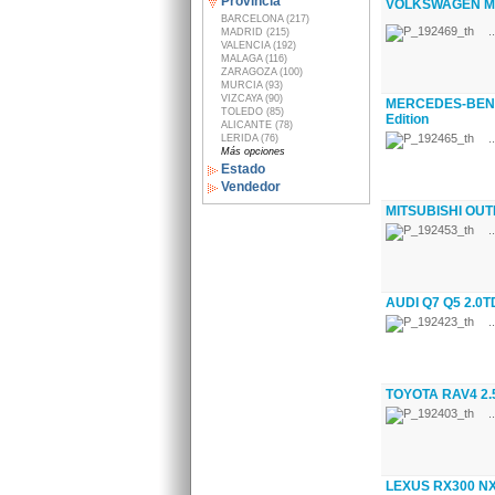
Provincia
VOLKSWAGEN MUL
BARCELONA (217)
..
MADRID (215)
VALENCIA (192)
MALAGA (116)
ZARAGOZA (100)
MURCIA (93)
VIZCAYA (90)
MERCEDES-BENZ 
TOLEDO (85)
Edition
ALICANTE (78)
..
LERIDA (76)
Más opciones
Estado
Vendedor
MITSUBISHI OUT
..
AUDI Q7 Q5 2.0TD
..
TOYOTA RAV4 2.5
..
LEXUS RX300 NX