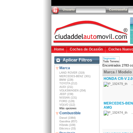
Usuario
Contraseña
Home
Coches de Ocasión
Coches Nuev
Segmento
Aplicar Filtros
Todo Terreno
Encontrados 2783 co
Marca
Marca / Modelo
LAND ROVER (319)
MERCEDES-BENZ (301)
HONDA CR-V 2.0
BMW (228)
TOYOTA (212)
..
AUDI (211)
VOLKSWAGEN (204)
JEEP (158)
NISSAN (131)
FORD (129)
MERCEDES-BENZ 
VOLVO (112)
AMG
Más opciones
..
Combustible
Diesel (1984)
Gasolina (657)
Híbrido (109)
Eléctrico (33)