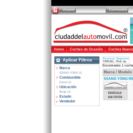
Usuario
Contraseña
Home
Coches de Ocasión
Coches Nuev
Provincia
Segmento
Aplicar Filtros
TERUEL
Pick Up
Encontrados 1 coche
Marca
Marca / Modelo
SSANG YONG (1)
Combustible
SSANG YONG REX
Diesel (1)
..
Ubicación
Berge (1)
Estado
Vendedor