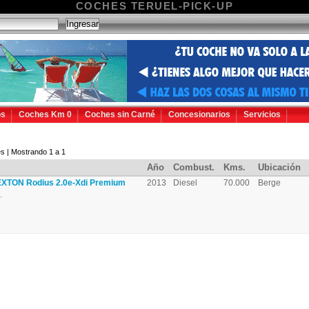
COCHES TERUEL-PICK-UP
os
Coches Km 0
Coches sin Carné
Concesionarios
Servicios
s | Mostrando 1 a 1
Año
Combust.
Kms.
Ubicación
TON Rodius 2.0e-Xdi Premium
2013
Diesel
70.000
Berge
.