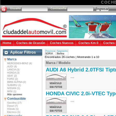
COCHE
Usuario
Contraseña
Home
Coches de Ocasión
Coches Nuevos
Coches Km 0
Coches 
Provincia
Segmento
Aplicar Filtros
SORIA
Berlina
Encontrados 26 coches | Mostrando 1 a 10
Marca
Marca / Modelo
MERCEDES-BENZ (4)
AUDI (4)
AUDI A6 Hybrid 2.0TFSI Tipt
LANCIA (3)
HONDA (3)
...
SEAT (2)
FORD (2)
BMW-ALPINA (2)
SUBARU (1)
NISSAN (1)
MINI (1)
HONDA CIVIC 2.0i-VTEC Typ
Más opciones
Combustible
...
Gasolina (17)
Diesel (7)
Híbrido (1)
Eléctrico (1)