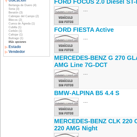
Ubicación
FORD FOCUS 2.0 Diesel ST-
Berlanga de Duero (4)
...
Soria (3)
Beratón (3)
Cabrejas del Campo (2)
Bliecos (2)
Cueva de Ágreda (1)
Cubilla (1)
FORD FIESTA Active
Cerbón (1)
Caltojar (1)
...
Buitrago (1)
Más opciones
Estado
Vendedor
MERCEDES-BENZ G 270 GLA
AMG Line 7G-DCT
...
BMW-ALPINA B5 4.4 S
...
MERCEDES-BENZ CLK 220 
220 AMG Night
...