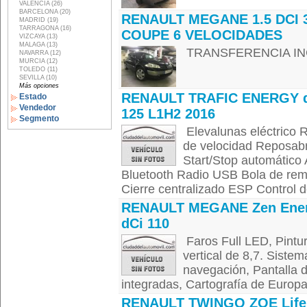
VALENCIA (26)
BARCELONA (20)
RENAULT MEGANE 1.5 DCI 
MADRID (19)
TARRAGONA (16)
COUPE 6 VELOCIDADES
VIZCAYA (13)
MALAGA (13)
TRANSFERENCIA INC
NAVARRA (12)
MURCIA (12)
TOLEDO (11)
SEVILLA (10)
Más opciones
RENAULT TRAFIC ENERGY 
Estado
Vendedor
125 L1H2 2016
Segmento
Elevalunas eléctrico R
de velocidad Reposab
Start/Stop automático
Bluetooth Radio USB Bola de remo
Cierre centralizado ESP Control d
RENAULT MEGANE Zen Ene
dCi 110
Faros Full LED, Pintur
vertical de 8,7. Siste
navegación, Pantalla d
integradas, Cartografía de Europa
RENAULT TWINGO ZOE Life