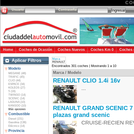
CO
Usuario
Contraseña
Home
Coches de Ocasión
Coches Nuevos
Coches Km 0
Coches 
Marca
Aplicar Filtros
RENAULT
Encontrados 301 coches | Mostrando 1 a 10
Modelo
Marca / Modelo
MEGANE (48)
TRAFIC (45)
RENAULT CLIO 1.4i 16v
CLIO (44)
ESPACE (34)
...
KOLEOS (27)
5 (16)
TWINGO (14)
SCENIC (14)
LAGUNA (10)
KANGOO (10)
RENAULT GRAND SCENIC 7
Más opciones
plazas grand scenic
Combustible
Diesel (151)
CRUISE-RECIEN REV
Gasolina (136)
Eléctrico (14)
Provincia