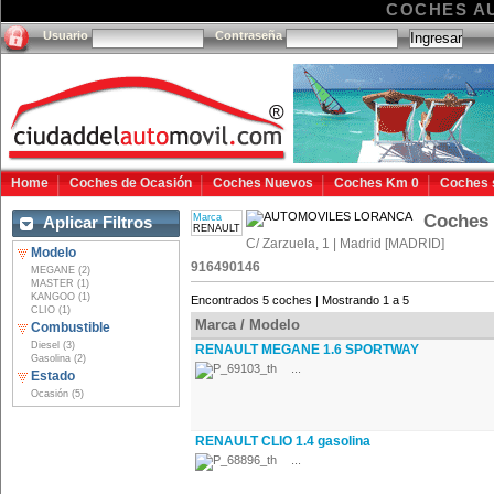
COCHES A
Usuario
Contraseña
Home
Coches de Ocasión
Coches Nuevos
Coches Km 0
Coches 
Coches
Marca
Aplicar Filtros
RENAULT
C/ Zarzuela, 1 | Madrid [MADRID]
Modelo
916490146
MEGANE (2)
MASTER (1)
KANGOO (1)
Encontrados 5 coches | Mostrando 1 a 5
CLIO (1)
Marca / Modelo
Combustible
Diesel (3)
RENAULT MEGANE 1.6 SPORTWAY
Gasolina (2)
...
Estado
Ocasión (5)
RENAULT CLIO 1.4 gasolina
...