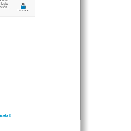
 Faros
lluvia
ción ...
trada ®