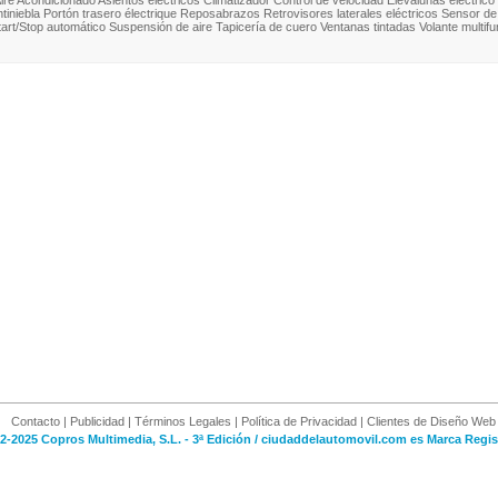
ire Acondicionado Asientos eléctricos Climatizador Control de velocidad Elevalunas eléctrico
ntiniebla Portón trasero électrique Reposabrazos Retrovisores laterales eléctricos Sensor de 
tart/Stop automático Suspensión de aire Tapicería de cuero Ventanas tintadas Volante multifun
Contacto
|
Publicidad
|
Términos Legales
|
Política de Privacidad
|
Clientes de Diseño Web
2-2025 Copros Multimedia, S.L. - 3ª Edición / ciudaddelautomovil.com es Marca Regis