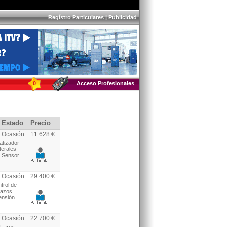
Regístro Particulares
|
Publicidad
0
Acceso Profesionales
Estado
Precio
Ocasión
11.628 €
atizador
terales
 Sensor...
Ocasión
29.400 €
trol de
razos
nsión ...
Ocasión
22.700 €