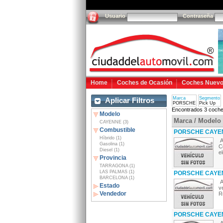
Usuario
Contraseña
Home
Coches de Ocasión
Coches Nuev
Marca
Segmento
Aplicar Filtros
PORSCHE
Pick Up
Encontrados 3 coche
Modelo
Marca / Modelo
CAYENNE (3)
Combustible
PORSCHE CAYEN
Híbrido (1)
A
Gasolina (1)
C
Diesel (1)
e
Provincia
TARRAGONA (1)
LAS PALMAS (1)
PORSCHE CAYEN
BARCELONA (1)
A
Estado
v
Vendedor
R
PORSCHE CAYEN