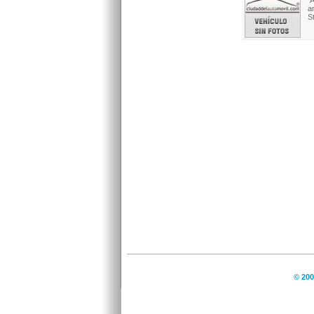
A
a
S
© 200