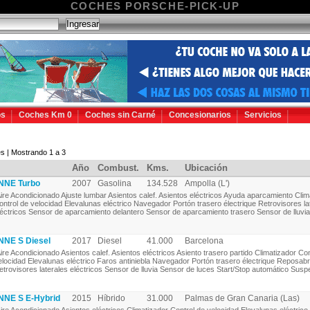
COCHES PORSCHE-PICK-UP
os
Coches Km 0
Coches sin Carné
Concesionarios
Servicios
s | Mostrando 1 a 3
Año
Combust.
Kms.
Ubicación
NE Turbo
2007
Gasolina
134.528
Ampolla (L')
ire Acondicionado Ajuste lumbar Asientos calef. Asientos eléctricos Ayuda aparcamiento Clim
ontrol de velocidad Elevalunas eléctrico Navegador Portón trasero électrique Retrovisores la
léctricos Sensor de aparcamiento delantero Sensor de aparcamiento trasero Sensor de lluvia
NE S Diesel
2017
Diesel
41.000
Barcelona
ire Acondicionado Asientos calef. Asientos eléctricos Asiento trasero partido Climatizador Con
elocidad Elevalunas eléctrico Faros antiniebla Navegador Portón trasero électrique Reposab
etrovisores laterales eléctricos Sensor de lluvia Sensor de luces Start/Stop automático Suspe
NE S E-Hybrid
2015
Híbrido
31.000
Palmas de Gran Canaria (Las)