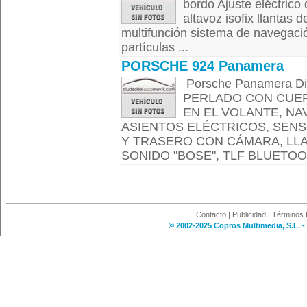
bordo Ajuste eléctrico
altavoz isofix llantas 
multifunción sistema de navegació
partículas ...
PORSCHE 924 Panamera
Porsche Panamera Di
PERLADO CON CUER
EN EL VOLANTE, N
ASIENTOS ELÉCTRICOS, SEN
Y TRASERO CON CÁMARA, LLA
SONIDO "BOSE", TLF BLUETOOT
Contacto
|
Publicidad
|
Términos 
© 2002-2025 Copros Multimedia, S.L. -