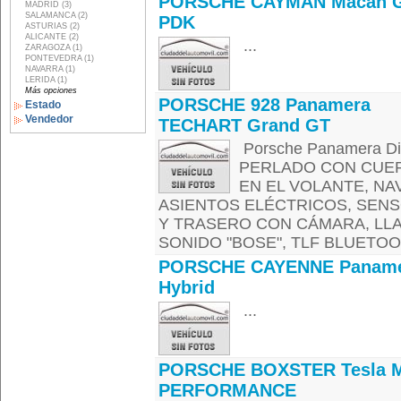
PORSCHE CAYMAN Macan 
MADRID (3)
SALAMANCA (2)
PDK
ASTURIAS (2)
ALICANTE (2)
...
ZARAGOZA (1)
PONTEVEDRA (1)
NAVARRA (1)
LERIDA (1)
Más opciones
PORSCHE 928 Panamera
Estado
Vendedor
TECHART Grand GT
Porsche Panamera Di
PERLADO CON CUER
EN EL VOLANTE, N
ASIENTOS ELÉCTRICOS, SEN
Y TRASERO CON CÁMARA, LLA
SONIDO "BOSE", TLF BLUETOOT
PORSCHE CAYENNE Paname
Hybrid
...
PORSCHE BOXSTER Tesla 
PERFORMANCE