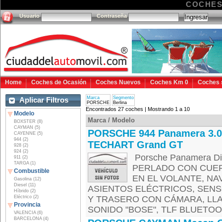
COCHES
Usuario
Contraseña
Home
Coches de Ocasión
Coches Nuevos
Coches Km 0
Coches 
Marca
Segmento
Aplicar Filtros
PORSCHE
Berlina
Encontrados 27 coches | Mostrando 1 a 10
Modelo
Marca / Modelo
BOXSTER (8)
CAYMAN (5)
PORSCHE 944 Panamera 3.
CAYENNE (5)
944 (2)
TECHART Grand GT
928 (2)
924 (2)
Porsche Panamera Di
911 (2)
TARGA (1)
PERLADO CON CUER
Combustible
EN EL VOLANTE, N
Gasolina (12)
Diesel (11)
ASIENTOS ELÉCTRICOS, SEN
Híbrido (2)
Eléctrico (2)
Y TRASERO CON CÁMARA, LLA
Provincia
SONIDO "BOSE", TLF BLUETOOT
VALENCIA (6)
BARCELONA (4)