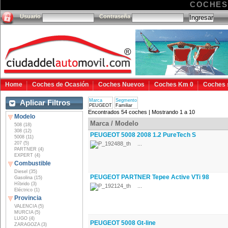
COCHES
Usuario
Contraseña
Home
Coches de Ocasión
Coches Nuevos
Coches Km 0
Coches 
Marca
Segmento
Aplicar Filtros
PEUGEOT
Familiar
Encontrados 54 coches | Mostrando 1 a 10
Modelo
Marca / Modelo
508 (18)
308 (12)
PEUGEOT 5008 2008 1.2 PureTech S
5008 (11)
207 (5)
...
PARTNER (4)
EXPERT (4)
Combustible
Diesel (35)
PEUGEOT PARTNER Tepee Active VTi 98
Gasolina (15)
Híbrido (3)
...
Eléctrico (1)
Provincia
VALENCIA (5)
MURCIA (5)
LUGO (4)
PEUGEOT 5008 Gt-line
ZARAGOZA (3)