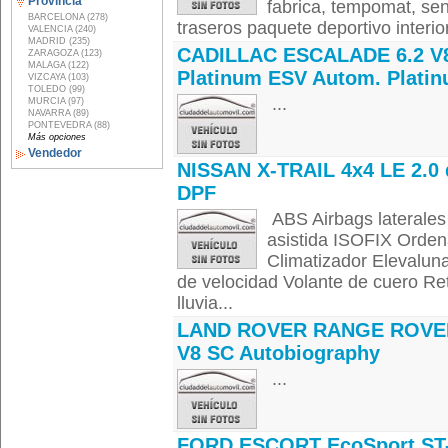
Provincia
fabrica, tempomat, sen
BARCELONA (278)
traseros paquete deportivo interior 
VALENCIA (240)
MADRID (235)
CADILLAC ESCALADE 6.2 V
ZARAGOZA (123)
MALAGA (122)
Platinum ESV Autom. Plati
VIZCAYA (103)
TOLEDO (99)
...
MURCIA (97)
NAVARRA (89)
PONTEVEDRA (88)
Más opciones
Vendedor
NISSAN X-TRAIL 4x4 LE 2.0 
DPF
ABS Airbags laterale
asistida ISOFIX Orden
Climatizador Elevaluna
de velocidad Volante de cuero Ret
lluvia...
LAND ROVER RANGE ROVER
V8 SC Autobiography
...
FORD ESCORT EcoSport ST