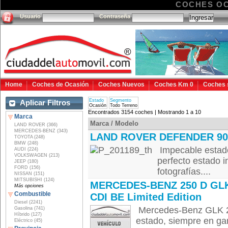
COCHES O
Usuario
Contraseña
Home
Coches de Ocasión
Coches Nuevos
Coches Km 0
Coches 
Estado
Segmento
Aplicar Filtros
Ocasión
Todo Terreno
Encontrados 3154 coches | Mostrando 1 a 10
Marca
Marca / Modelo
LAND ROVER (366)
MERCEDES-BENZ (343)
LAND ROVER DEFENDER 90
TOYOTA (248)
BMW (248)
Impecable estado,
AUDI (224)
VOLKSWAGEN (213)
perfecto estado 
JEEP (180)
FORD (156)
fotografías....
NISSAN (151)
MITSUBISHI (124)
MERCEDES-BENZ 250 D GLK
Más opciones
Combustible
CDI BE Limited Edition
Diesel (2241)
Mercedes-Benz GLK 22
Gasolina (741)
Híbrido (127)
estado, siempre en gar
Eléctrico (45)