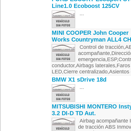
Line1.0 Ecoboost 125CV
...
MINI COOPER John Cooper
Works Countryman ALL4 CH
Control de tracción,A
acompañante,Dirección
emergencia,ESP,Contro
conductor,Airbags laterales,Faro
LED,Cierre centralizado,Asientos d
BMW X1 sDrive 18d
...
MITSUBISHI MONTERO Insty
3.2 DI-D TD Aut.
Airbag acompañante I
de tracción ABS Inmovi