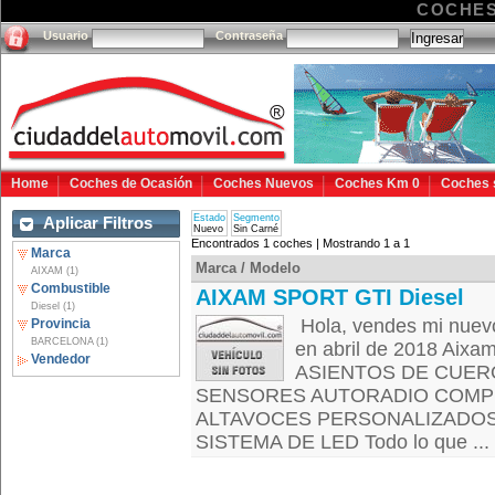
COCHES
Usuario
Contraseña
Home
Coches de Ocasión
Coches Nuevos
Coches Km 0
Coches 
Estado
Segmento
Aplicar Filtros
Nuevo
Sin Carné
Encontrados 1 coches | Mostrando 1 a 1
Marca
Marca / Modelo
AIXAM (1)
Combustible
AIXAM SPORT GTI Diesel
Diesel (1)
Hola, vendes mi nuevo
Provincia
BARCELONA (1)
en abril de 2018 Aixam
Vendedor
ASIENTOS DE CUE
SENSORES AUTORADIO COMPL
ALTAVOCES PERSONALIZADOS D
SISTEMA DE LED Todo lo que ...