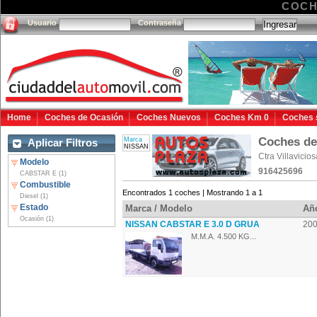
COCH
Usuario
Contraseña
Home
Coches de Ocasión
Coches Nuevos
Coches Km 0
Coches 
Coches d
Marca
Aplicar Filtros
NISSAN
Ctra Villavici
Modelo
916425696
CABSTAR E (1)
Combustible
Encontrados 1 coches | Mostrando 1 a 1
Diesel (1)
Estado
Marca / Modelo
Añ
Ocasión (1)
NISSAN CABSTAR E 3.0 D GRUA
20
M.M.A. 4.500 KG...