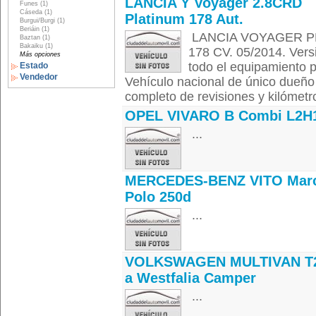
LANCIA Y Voyager 2.8CRD
Funes (1)
Cáseda (1)
Platinum 178 Aut.
Burgui/Burgi (1)
Beriáin (1)
LANCIA VOYAGER PL
Baztan (1)
Bakaiku (1)
178 CV. 05/2014. Ver
Más opciones
todo el equipamiento 
Estado
Vendedor
Vehículo nacional de único dueño 
completo de revisiones y kilómetro
OPEL VIVARO B Combi L2H
...
MERCEDES-BENZ VITO Mar
Polo 250d
...
VOLKSWAGEN MULTIVAN T
a Westfalia Camper
...