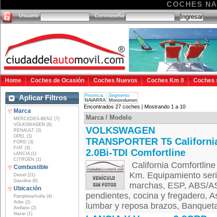
COCHES N
Usuario
Contraseña
Home
Coches de Ocasión
Coches Nuevos
Coches Km 0
Coches 
Provincia
Segmento
Aplicar Filtros
NAVARRA
Monovolumen
Encontrados 27 coches | Mostrando 1 a 10
Marca
Marca / Modelo
MERCEDES-BENZ (7)
VOLKSWAGEN (6)
VOLKSWAGEN
RENAULT (3)
OPEL (3)
TRANSPORTER T5 Californi
FORD (3)
FIAT (3)
2.0Bi-TDI Comfortline
LANCIA (1)
CITROËN (1)
California Comfortline
Combustible
Km. Equipamiento serie
Diesel (21)
Gasolina (6)
marchas, ESP, ABS/AS
Ubicación
pendientes, cocina y fregadero, A
Pamplona/Iruña (4)
Aribe (2)
lumbar y reposa brazos, Banqueta 
Arellano (2)
Nazar (1)